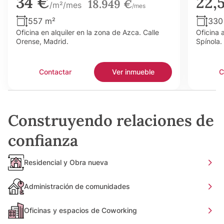
34 €
22,
18.949 €
/m²/mes
/mes
557 m²
330
Oficina en alquiler en la zona de Azca. Calle
Oficina 
Orense, Madrid.
Spínola.
Contactar
Ver inmueble
C
Construyendo relaciones de
confianza
Residencial y Obra nueva
Administración de comunidades
Oficinas y espacios de Coworking