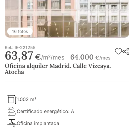
16 fotos
Ref.: IE-221255
63,87
€
64.000
/m²/mes
€
/mes
Oficina alquiler Madrid. Calle Vizcaya.
Atocha
1.002 m²
Certificado energético: A
Oficina implantada