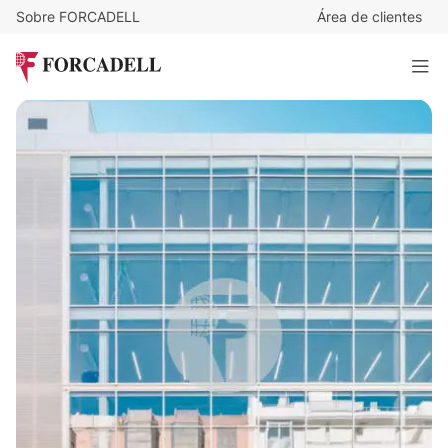
Sobre FORCADELL
Área de clientes
63,87
€
/m²/mes
64.000
€
/mes
Oficina alquiler Madrid. Calle Vizcaya. Atocha
1.002 m²