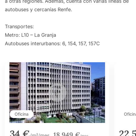
a otras regiones. Además, cuenta con varias líneas de
autobuses y cercanías Renfe.
Transportes:
Metro: L10 – La Granja
Autobuses interurbanos: 6, 154, 157, 157C
Oficina
Oficin
34 €
22,
18.949 €
/m²/mes
/mes