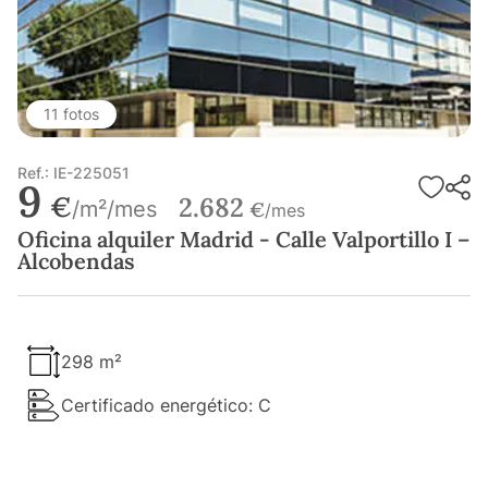
11 fotos
Ref.: IE-225051
9
€
2.682
/m²/mes
€
/mes
Oficina alquiler Madrid - Calle Valportillo I –
Alcobendas
298 m²
Certificado energético: C