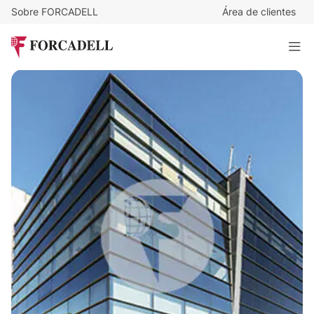
Sobre FORCADELL
Área de clientes
9
€
/m²/mes
2.682
€
/mes
Oficina alquiler Madrid - Calle Valportillo I – Alcobendas
298 m²