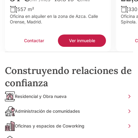
557 m²
330
Oficina en alquiler en la zona de Azca. Calle
Oficina 
Orense, Madrid.
Spínola.
Contactar
Ver inmueble
C
Construyendo relaciones de
confianza
Residencial y Obra nueva
Administración de comunidades
Oficinas y espacios de Coworking