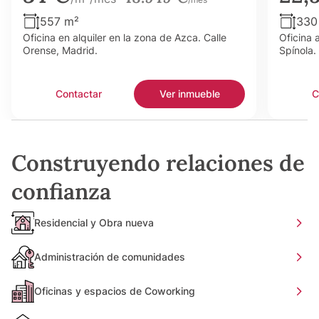
557 m²
330
Oficina en alquiler en la zona de Azca. Calle
Oficina 
Orense, Madrid.
Spínola.
Contactar
Ver inmueble
C
Construyendo relaciones de
confianza
Residencial y Obra nueva
Administración de comunidades
Oficinas y espacios de Coworking