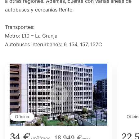
a otras regiones. Además, cuenta con varias líneas de
autobuses y cercanías Renfe.
Transportes:
Metro: L10 – La Granja
Autobuses interurbanos: 6, 154, 157, 157C
Oficina
Oficin
34 €
22,
18.949 €
/m²/mes
/mes