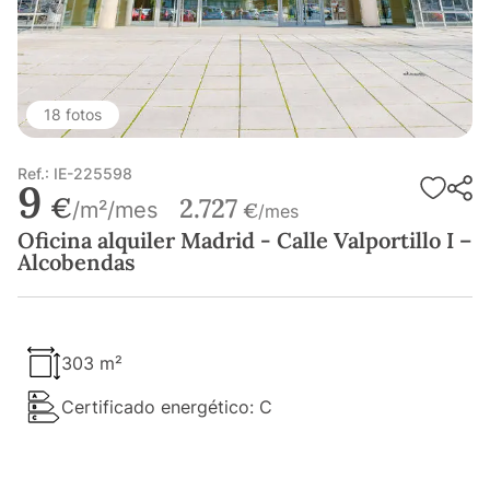
18 fotos
Ref.: IE-225598
9
€
2.727
/m²/mes
€
/mes
Oficina alquiler Madrid - Calle Valportillo I –
Alcobendas
303 m²
Certificado energético: C