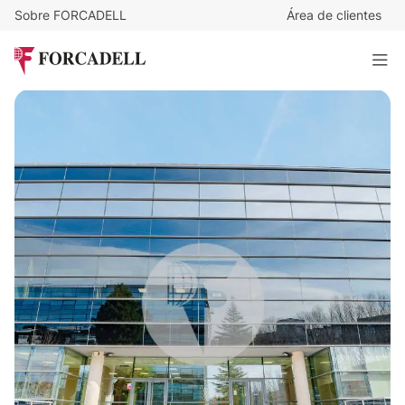
Sobre FORCADELL
Área de clientes
9
€
/m²/mes
2.727
€
/mes
Oficina alquiler Madrid - Calle Valportillo I – Alcobendas
303 m²