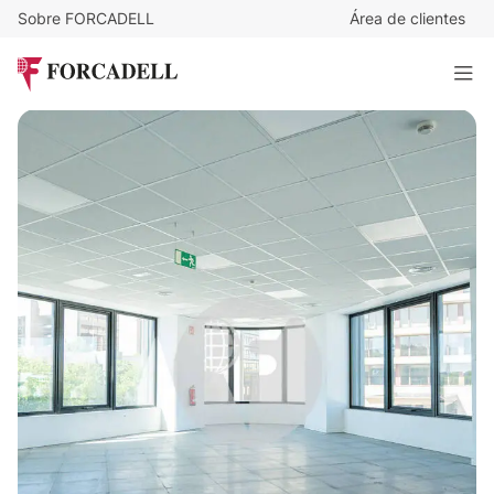
Sobre FORCADELL
Área de clientes
12,5
€
/m²/mes
5.053
€
/mes
Oficina Alquiler Madrid. Calle Trespaderne
404 m²