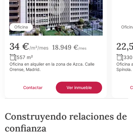
Oficina
Oficin
34 €
22,
18.949 €
/m²/mes
/mes
557 m²
330
Oficina en alquiler en la zona de Azca. Calle
Oficina 
Orense, Madrid.
Spínola.
Contactar
Ver inmueble
C
Construyendo relaciones de
confianza