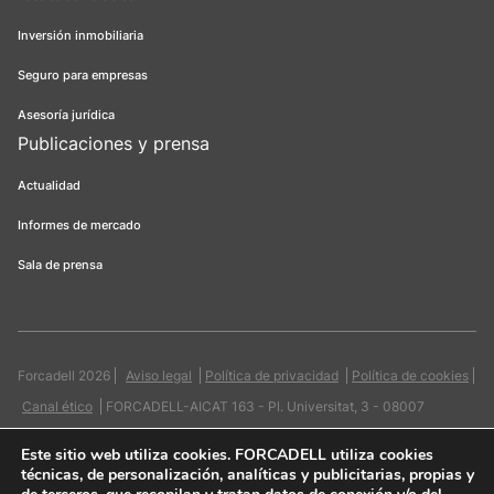
Inversión inmobiliaria
Seguro para empresas
Asesoría jurídica
Publicaciones y prensa
Actualidad
Informes de mercado
Sala de prensa
Forcadell 2026
Aviso legal
Política de privacidad
Política de cookies
Canal ético
FORCADELL-AICAT 163 - Pl. Universitat, 3 - 08007
Barcelona / 934 965 400
Web:
Evicron
Este sitio web utiliza cookies
. FORCADELL utiliza cookies
técnicas, de personalización, analíticas y publicitarias, propias y