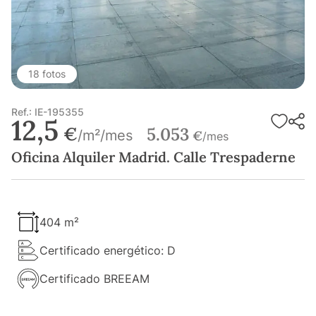
18 fotos
Ref.: IE-195355
12,5
€
5.053
/m²/mes
€
/mes
Oficina Alquiler Madrid. Calle Trespaderne
404 m²
Certificado energético: D
Certificado BREEAM