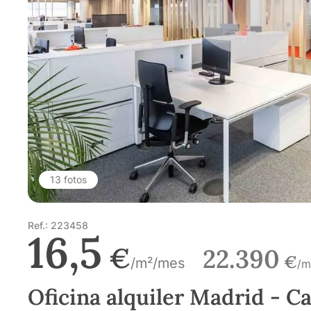
13 fotos
Ref.: 223458
16,5
€
22.390
€
/m²/mes
/m
Oficina alquiler Madrid - Ca