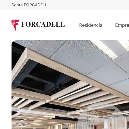
Sobre FORCADELL
16,5
€
22.390
/m²/mes
€
/m
Oficina alquiler Madrid - Calle Riber
Residencial
Empre