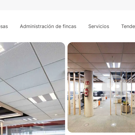
es
1.356 m²
a del Loira
sas
Administración de fincas
Servicios
Tende