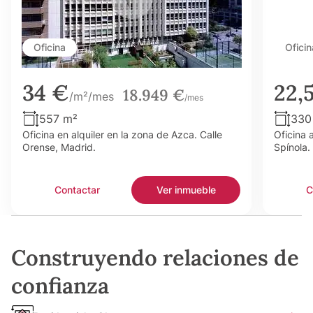
Oficina
Oficin
34 €
22,
18.949 €
/m²/mes
/mes
557 m²
330
Oficina en alquiler en la zona de Azca. Calle
Oficina 
Orense, Madrid.
Spínola.
Contactar
Ver inmueble
C
Construyendo relaciones de
confianza