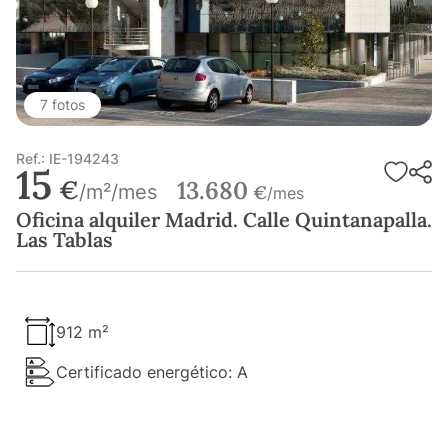
7 fotos
Ref.: IE-194243
15
€
13.680
/m²/mes
€
/mes
Oficina alquiler Madrid. Calle Quintanapalla.
Las Tablas
912 m²
Certificado energético: A