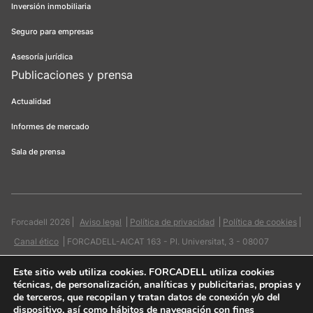
Inversión inmobiliaria
Seguro para empresas
Asesoría jurídica
Publicaciones y prensa
Actualidad
Informes de mercado
Sala de prensa
Forcadell 2026
Aviso legal
Política de privacidad
Política de cookies
Canal ético
FORCADELL-AICAT 163 - Pl. Universitat, 3 - 08007
Barcelona / 934 965 400
Web:
Evicron
Este sitio web utiliza cookies
. FORCADELL utiliza cookies
técnicas, de personalización, analíticas y publicitarias, propias y
de terceros, que recopilan y tratan datos de conexión y/o del
dispositivo, así como hábitos de navegación con fines