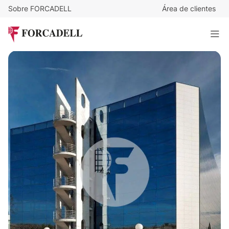
Sobre FORCADELL
Área de clientes
15
€
/m²/mes
13.680
€
/mes
Oficina alquiler Madrid. Calle Quintanapalla. Las Tablas
912 m²