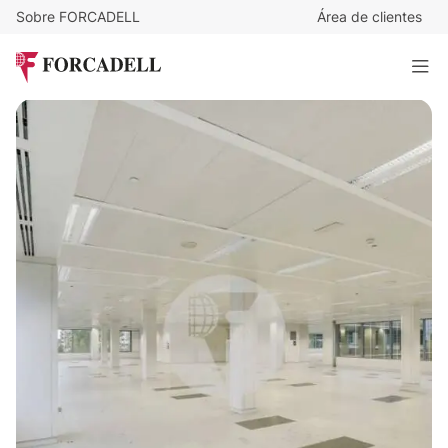
Sobre FORCADELL
Área de clientes
15,5
€
/m²/mes
16.140
€
/mes
Oficina alquiler Madrid. Calle Martínez Villergas
1.041 m²