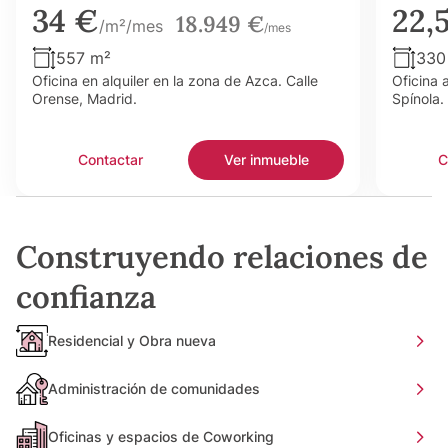
34 €
22,
18.949 €
/m²/mes
/mes
557 m²
330
Oficina en alquiler en la zona de Azca. Calle
Oficina 
Orense, Madrid.
Spínola.
Contactar
Ver inmueble
C
Construyendo relaciones de
confianza
Residencial y Obra nueva
Administración de comunidades
Oficinas y espacios de Coworking