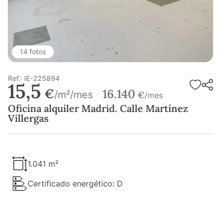
14 fotos
Ref.: IE-225894
15,5
€
16.140
/m²/mes
€
/mes
Oficina alquiler Madrid. Calle Martínez
Villergas
1.041 m²
Certificado energético: D