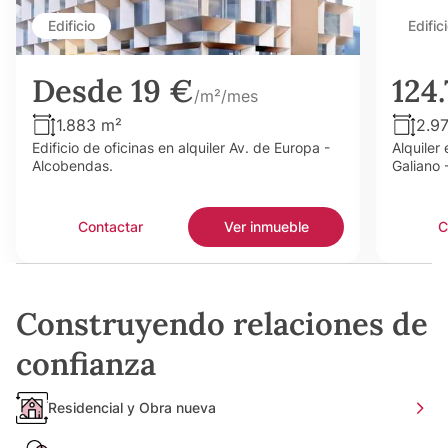
Edificio
Edific
Desde 19 €
124
/m²/mes
1.883 m²
2.9
Edificio de oficinas en alquiler Av. de Europa -
Alquiler 
Alcobendas.
Galiano 
Contactar
Ver inmueble
C
Construyendo relaciones de
confianza
Residencial y Obra nueva