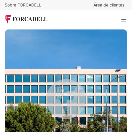
Sobre FORCADELL
Área de clientes
84.435
€
/mes
Oficina alquiler Madrid. Calle María de Portugal.
5.361 m²