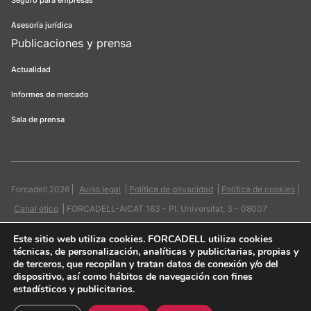
Seguro para empresas
Asesoría jurídica
Publicaciones y prensa
Actualidad
Informes de mercado
Sala de prensa
Forcadell 2026
Aviso legal
Política de privacidad
Política de cookies
Canal ético
FORCADELL-AICAT 163 - Pl. Universitat, 3 - 08007
Barcelona / 934 965 400
Web:
Evicron
Este sitio web utiliza cookies
. FORCADELL utiliza cookies
técnicas, de personalización, analíticas y publicitarias, propias y
de terceros, que recopilan y tratan datos de conexión y/o del
dispositivo, así como hábitos de navegación con fines
estadísticos y publicitarios.
Quiero contactar