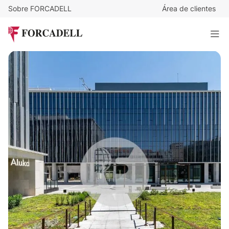
Sobre FORCADELL
Área de clientes
11,5
€
/m²/mes
21.843
€
/mes
Oficina alquiler Madrid - Calle Julián Camarillo - MADBIT
1.899 m²