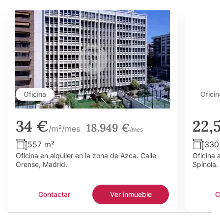
Oficina
Oficin
34 €
22,
18.949 €
/m²/mes
/mes
557 m²
330
Oficina en alquiler en la zona de Azca. Calle
Oficina 
Orense, Madrid.
Spínola.
Contactar
Ver inmueble
C