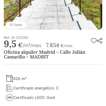
10 fotos
Ref.: IE-223165
9,5
€
7.854
/m²/mes
€
/mes
Oficina alquiler Madrid - Calle Julián
Camarillo - MADBIT
826 m²
Certificado energético: C
Certificado LEED: Gold