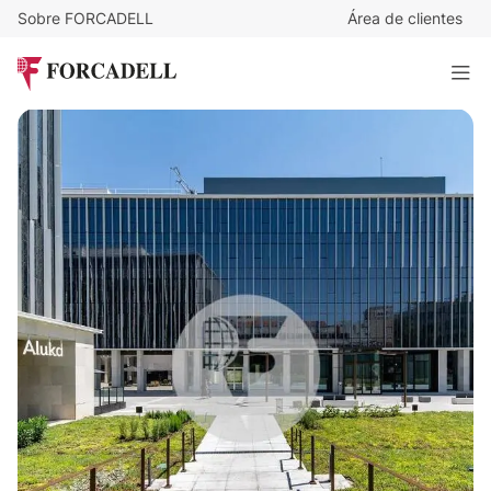
Sobre FORCADELL
Área de clientes
9,5
€
/m²/mes
7.854
€
/mes
Oficina alquiler Madrid - Calle Julián Camarillo - MADBIT
826 m²