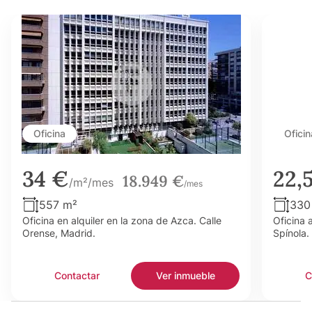
Oficina
Oficin
34 €
22,
18.949 €
/m²/mes
/mes
557 m²
330
Oficina en alquiler en la zona de Azca. Calle
Oficina 
Orense, Madrid.
Spínola.
Contactar
Ver inmueble
C