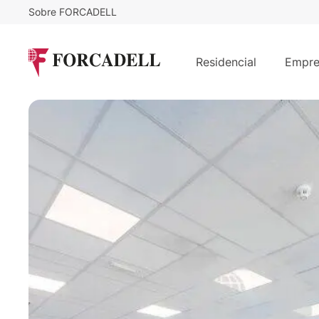
Sobre FORCADELL
12,5
€
27.036
/m²/mes
€
/m
Oficina alquiler Madrid. Calle Julián
Residencial
Empre