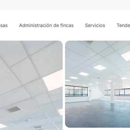
es
2.162 m²
 Camarillo.
sas
Administración de fincas
Servicios
Tende