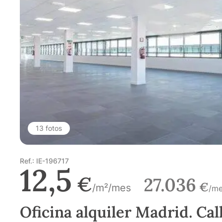
13 fotos
Ref.: IE-196717
12,5
€
27.036
€
/m²/mes
/m
Oficina alquiler Madrid. Cal