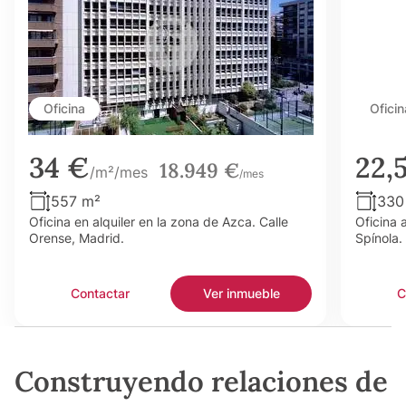
Oficina
Oficin
34 €
22,
18.949 €
/m²/mes
/mes
557 m²
330
Oficina en alquiler en la zona de Azca. Calle
Oficina 
Orense, Madrid.
Spínola.
Contactar
Ver inmueble
C
Construyendo relaciones de