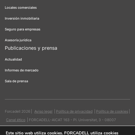
Locales comerciales
Inversión inmobiliaria
Seguro para empresas
Asesoría jurídica
Publicaciones y prensa
Actualidad
Informes de mercado
Sala de prensa
Forcadell 2026
Aviso legal
Política de privacidad
Política de cookies
Canal ético
FORCADELL-AICAT 163 - Pl. Universitat, 3 - 08007
Barcelona / 934 965 400
Web:
Evicron
Este sitio web utiliza cookies
. FORCADELL utiliza cookies