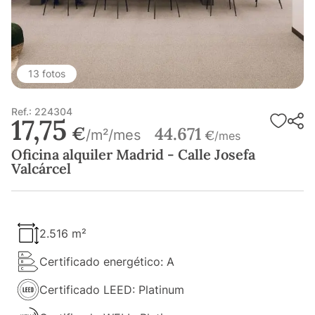
13 fotos
Ref.: 224304
17,75
€
44.671
/m²/mes
€
/mes
Oficina alquiler Madrid - Calle Josefa
Valcárcel
2.516 m²
Certificado energético: A
Certificado LEED: Platinum