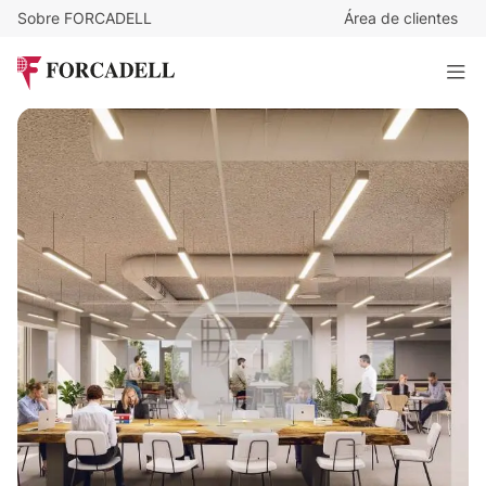
Sobre FORCADELL
Área de clientes
17,75
€
/m²/mes
44.671
€
/mes
Oficina alquiler Madrid - Calle Josefa Valcárcel
2.516 m²