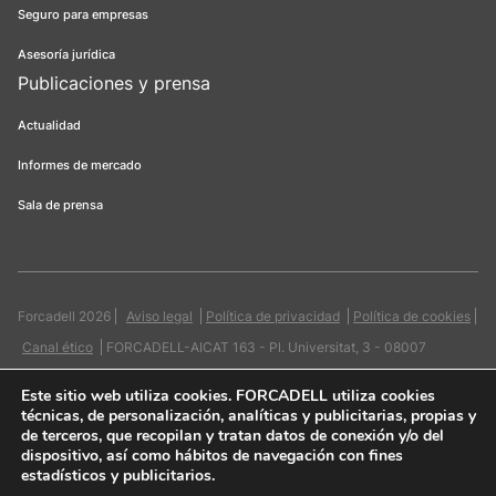
Seguro para empresas
Asesoría jurídica
Publicaciones y prensa
Actualidad
Informes de mercado
Sala de prensa
Forcadell 2026
Aviso legal
Política de privacidad
Política de cookies
Canal ético
FORCADELL-AICAT 163 - Pl. Universitat, 3 - 08007
Barcelona / 934 965 400
Web:
Evicron
Este sitio web utiliza cookies
. FORCADELL utiliza cookies
técnicas, de personalización, analíticas y publicitarias, propias y
de terceros, que recopilan y tratan datos de conexión y/o del
dispositivo, así como hábitos de navegación con fines
estadísticos y publicitarios.