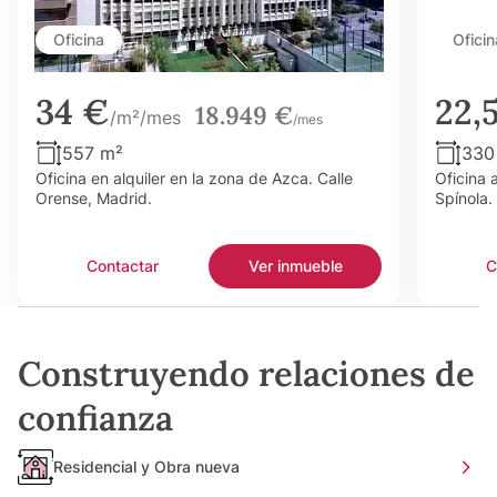
Oficina
Oficin
34 €
22,
18.949 €
/m²/mes
/mes
557 m²
330
Oficina en alquiler en la zona de Azca. Calle
Oficina 
Orense, Madrid.
Spínola.
Contactar
Ver inmueble
C
Construyendo relaciones de
confianza
Residencial y Obra nueva