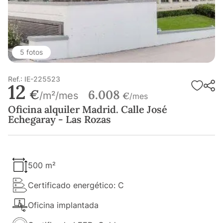
5 fotos
Ref.: IE-225523
12
€
6.008
/m²/mes
€
/mes
Oficina alquiler Madrid. Calle José
Echegaray - Las Rozas
500 m²
Certificado energético: C
Oficina implantada