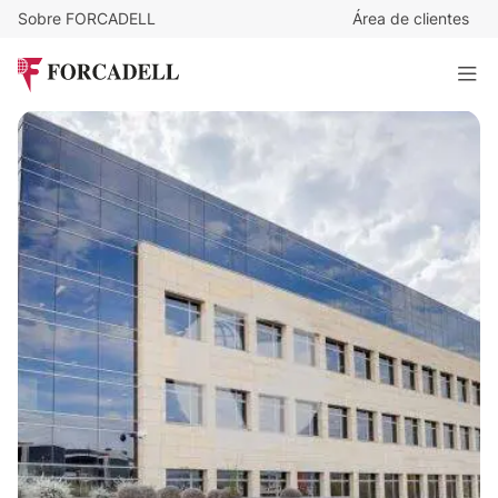
Sobre FORCADELL
Área de clientes
12
€
/m²/mes
6.008
€
/mes
Oficina alquiler Madrid. Calle José Echegaray - Las Rozas
500 m²