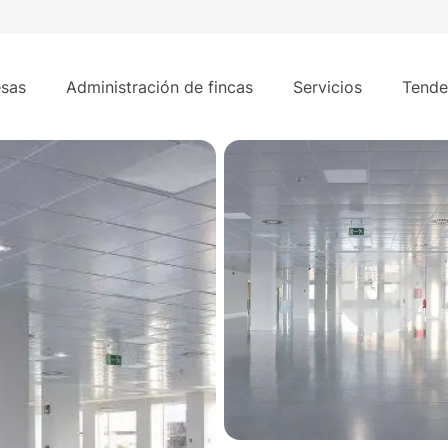
500 m²
 Echegaray - Las Rozas
sas
Administración de fincas
Servicios
Tende