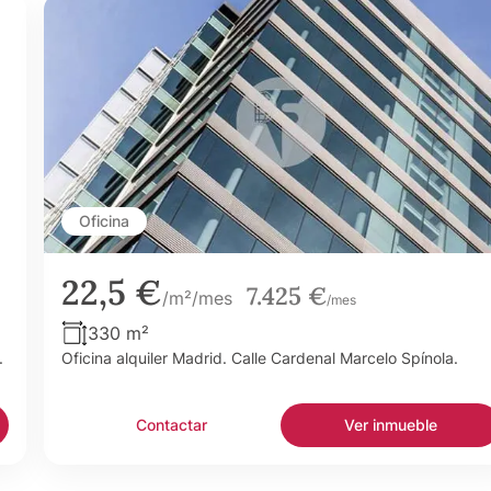
Oficina
22,5 €
7.425 €
/m²/mes
/mes
330 m²
.
Oficina alquiler Madrid. Calle Cardenal Marcelo Spínola.
Contactar
Ver inmueble