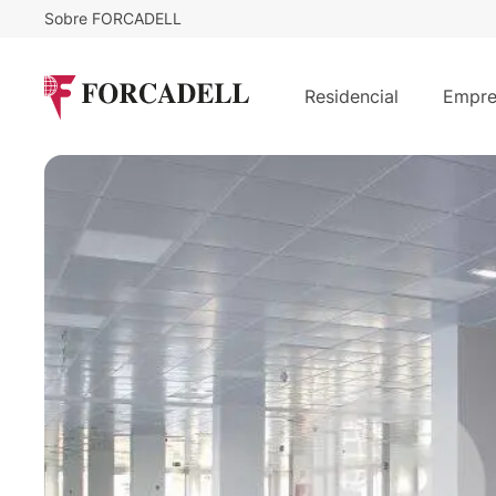
Sobre FORCADELL
12
€
6.005
/m²/mes
€
/mes
Oficina alquiler Madrid. Calle José
Residencial
Empre