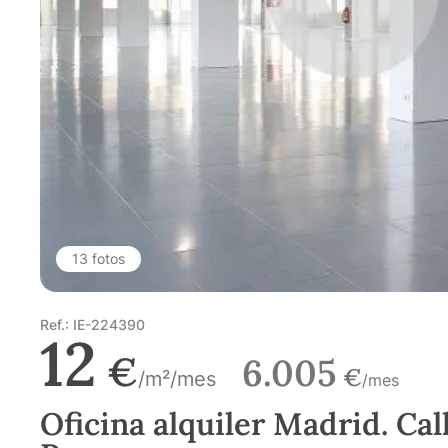
13 fotos
Ref.: IE-224390
12
€
6.005
€
/m²/mes
/mes
Oficina alquiler Madrid. Cal