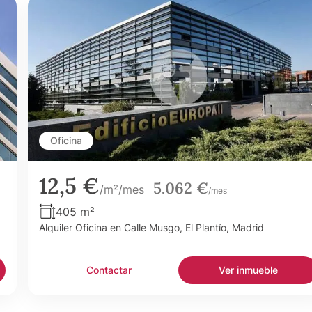
Oficina
12,5 €
5.062 €
/m²/mes
/mes
405 m²
Alquiler Oficina en Calle Musgo, El Plantío, Madrid
Contactar
Ver inmueble