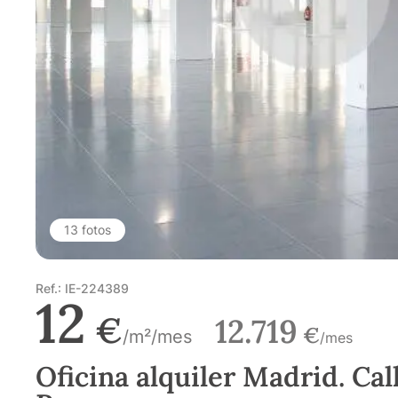
13 fotos
Ref.: IE-224389
12
€
12.719
€
/m²/mes
/mes
Oficina alquiler Madrid. Cal