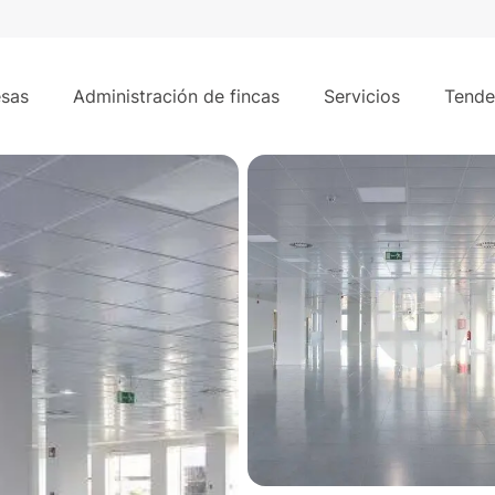
1.059 m
 Echegaray - Las Rozas
sas
Administración de fincas
Servicios
Tende