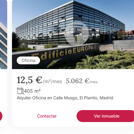
Oficina
12,5 €
5.062 €
/m²/mes
/mes
405 m²
Alquiler Oficina en Calle Musgo, El Plantío, Madrid
Contactar
Ver inmueble