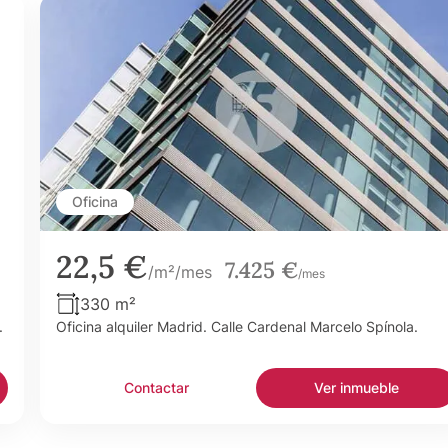
Oficina
22,5 €
7.425 €
/m²/mes
/mes
330 m²
.
Oficina alquiler Madrid. Calle Cardenal Marcelo Spínola.
Contactar
Ver inmueble