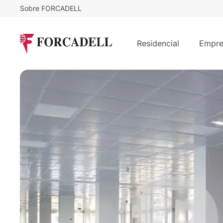
Sobre FORCADELL
12
€
12.719
/m²/mes
€
/mes
Oficina alquiler Madrid. Calle José
Residencial
Empre