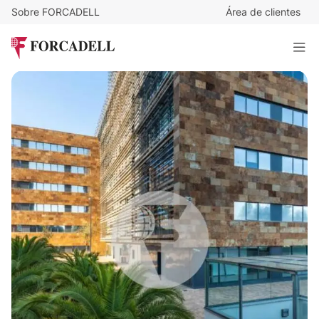
Sobre FORCADELL
Área de clientes
14,8
€
/m²/mes
63.770
€
/mes
Oficina alquiler Madrid - Calle Isabel Colbrand, Las Tablas
4.308 m²