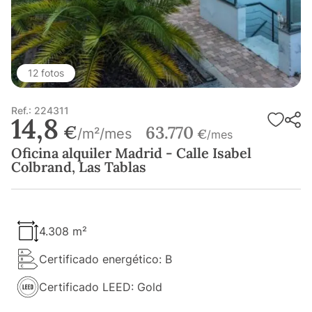
12 fotos
Ref.: 224311
14,8
€
63.770
/m²/mes
€
/mes
Oficina alquiler Madrid - Calle Isabel
Colbrand, Las Tablas
4.308 m²
Certificado energético: B
Certificado LEED: Gold