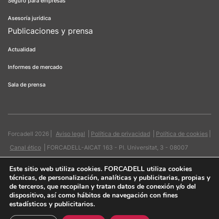
Seguro para empresas
Asesoría jurídica
Publicaciones y prensa
Actualidad
Informes de mercado
Sala de prensa
Forcadell 2026
Aviso legal
Política de privacidad
Política de cookies
Canal ético
FORCADELL-AICAT 163 - Pl. Universitat, 3 - 08007
Barcelona / 934 965 400
Web:
Evicron
Este sitio web utiliza cookies
. FORCADELL utiliza cookies
técnicas, de personalización, analíticas y publicitarias, propias y
de terceros, que recopilan y tratan datos de conexión y/o del
dispositivo, así como hábitos de navegación con fines
estadísticos y publicitarios.
Quiero contactar