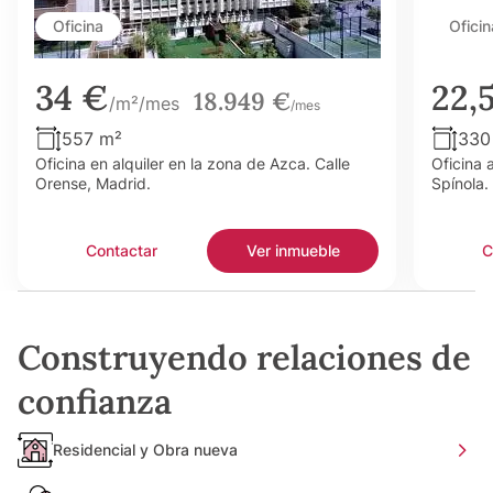
Oficina
Oficin
34 €
22,
18.949 €
/m²/mes
/mes
557 m²
330
Oficina en alquiler en la zona de Azca. Calle
Oficina 
Orense, Madrid.
Spínola.
Contactar
Ver inmueble
C
Construyendo relaciones de
confianza
Residencial y Obra nueva