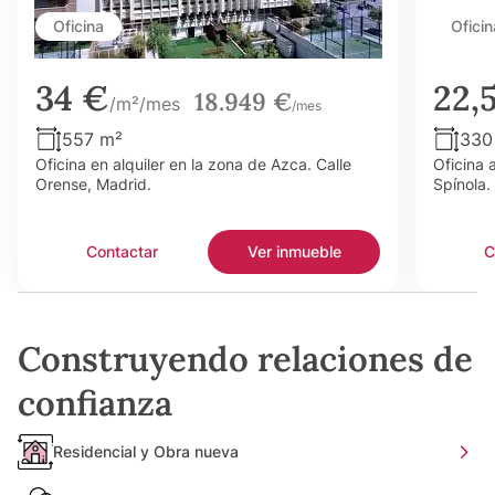
Oficina
Oficin
34 €
22,
18.949 €
/m²/mes
/mes
557 m²
330
Oficina en alquiler en la zona de Azca. Calle
Oficina 
Orense, Madrid.
Spínola.
Contactar
Ver inmueble
C
Construyendo relaciones de
confianza
Residencial y Obra nueva