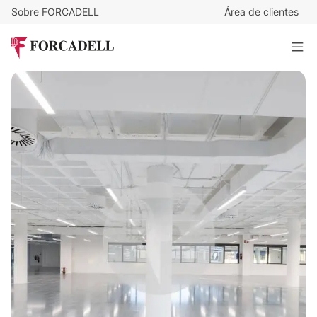
Sobre FORCADELL
Área de clientes
14,8
€
/m²/mes
76.557
€
/mes
Oficina alquiler Madrid - Calle Isabel Colbrand, Las Tablas
5.172 m²