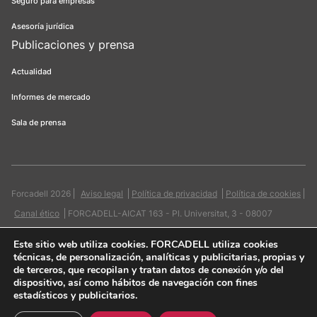
Seguro para empresas
Asesoría jurídica
Publicaciones y prensa
Actualidad
Informes de mercado
Sala de prensa
Forcadell 2026
Aviso legal
Política de privacidad
Política de cookies
Canal ético
FORCADELL-AICAT 163 - Pl. Universitat, 3 - 08007
Barcelona / 934 965 400
Web:
Evicron
Este sitio web utiliza cookies
. FORCADELL utiliza cookies
técnicas, de personalización, analíticas y publicitarias, propias y
de terceros, que recopilan y tratan datos de conexión y/o del
dispositivo, así como hábitos de navegación con fines
estadísticos y publicitarios.
Quiero contactar