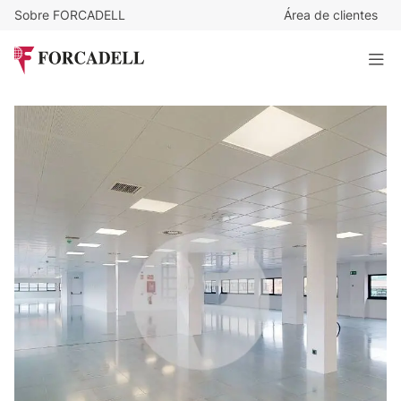
Sobre FORCADELL
Área de clientes
12,5
€
/m²/mes
6.337
€
/mes
Oficina alquiler Madrid - Calle Gabriel García Márquez - Las
Rozas.
507 m²