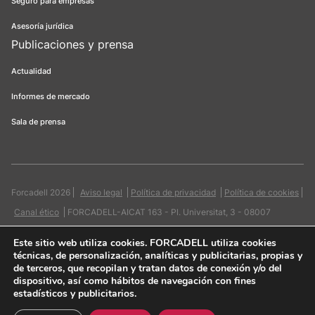
Seguro para empresas
Asesoría jurídica
Publicaciones y prensa
Actualidad
Informes de mercado
Sala de prensa
Forcadell 2026
Aviso legal
Política de privacidad
Política de cookies
Canal ético
FORCADELL-AICAT 163 - Pl. Universitat, 3 - 08007
Barcelona / 934 965 400
Web:
Evicron
Este sitio web utiliza cookies
. FORCADELL utiliza cookies
técnicas, de personalización, analíticas y publicitarias, propias y
de terceros, que recopilan y tratan datos de conexión y/o del
dispositivo, así como hábitos de navegación con fines
estadísticos y publicitarios.
Quiero contactar