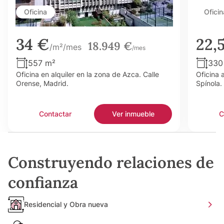
Oficina
Oficin
34 €
22,
18.949 €
/m²/mes
/mes
557 m²
330
Oficina en alquiler en la zona de Azca. Calle
Oficina 
Orense, Madrid.
Spínola.
Contactar
Ver inmueble
C
Construyendo relaciones de
confianza
Residencial y Obra nueva