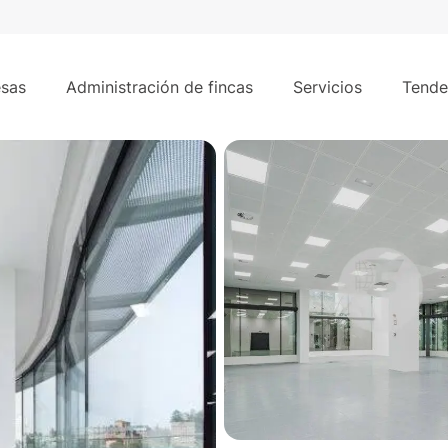
610 m²
ipto - Chamartín
sas
Administración de fincas
Servicios
Tende