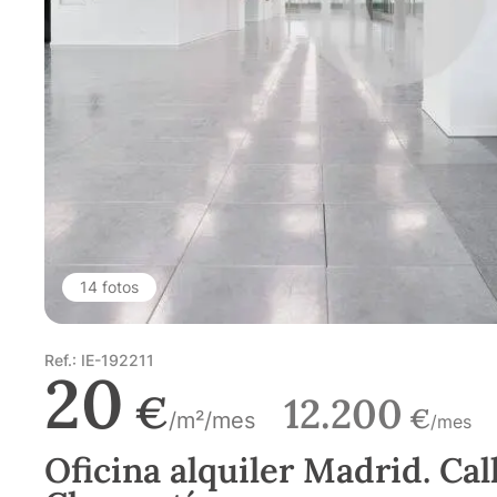
14 fotos
Ref.: IE-192211
20
€
12.200
€
/m²/mes
/mes
Oficina alquiler Madrid. Cal