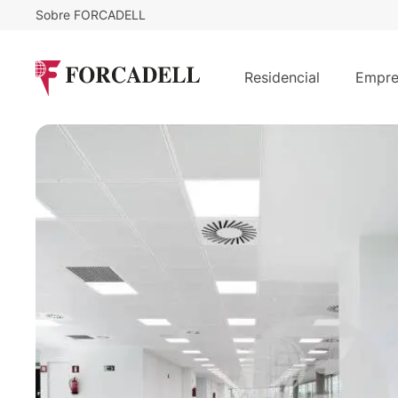
Sobre FORCADELL
20
€
12.200
/m²/mes
€
/mes
Oficina alquiler Madrid. Calle Eucal
Residencial
Empre