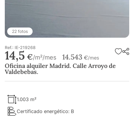
22 fotos
Ref.: IE-219268
14,5
€
14.543
/m²/mes
€
/mes
Oficina alquiler Madrid. Calle Arroyo de
Valdebebas.
1.003 m²
Certificado energético: B