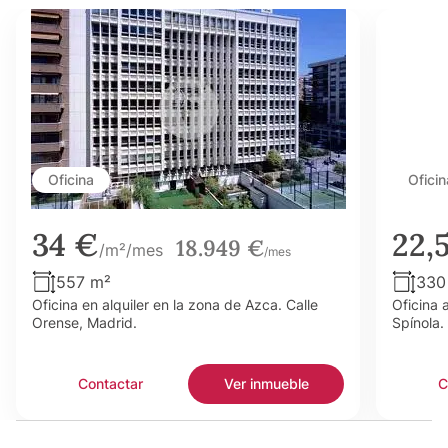
Oficina
Oficin
34 €
22,
18.949 €
/m²/mes
/mes
557 m²
330
Oficina en alquiler en la zona de Azca. Calle
Oficina 
Orense, Madrid.
Spínola.
Contactar
Ver inmueble
C