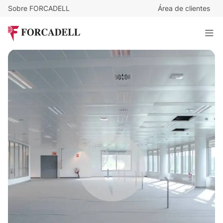
Sobre FORCADELL
Área de clientes
14,5
€
/m²/mes
14.543
€
/mes
Oficina alquiler Madrid. Calle Arroyo de Valdebebas.
1.003 m²