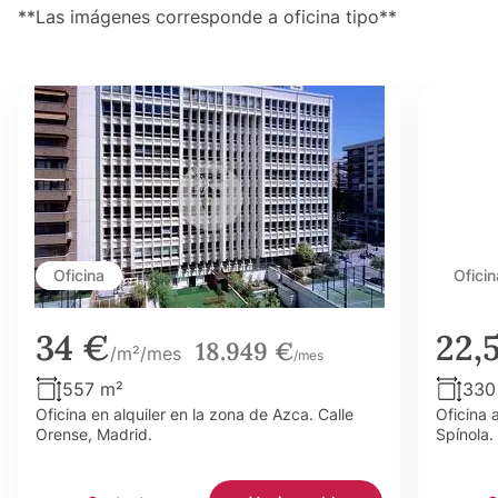
**Las imágenes corresponde a oficina tipo**
Oficina
Oficin
34 €
22,
18.949 €
/m²/mes
/mes
557 m²
330
Oficina en alquiler en la zona de Azca. Calle
Oficina 
Orense, Madrid.
Spínola.