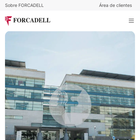
Sobre FORCADELL
Área de clientes
12,5
€
/m²/mes
17.737
€
/mes
Oficina alquiler Madrid. Calle Anabel Segura. Alcobendas
1.419 m²