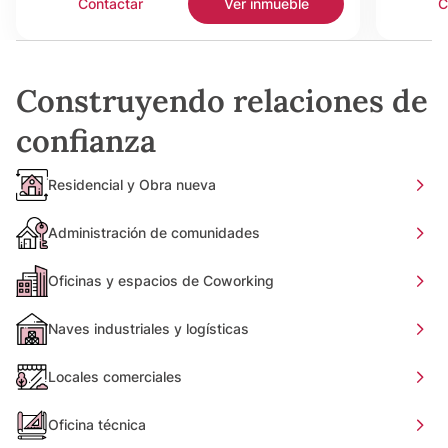
Contactar
Ver inmueble
C
Construyendo relaciones de
confianza
Residencial y Obra nueva
Administración de comunidades
Oficinas y espacios de Coworking
Naves industriales y logísticas
Locales comerciales
Oficina técnica