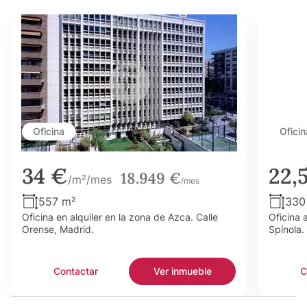
Oficina
Oficin
34 €
22,
18.949 €
/m²/mes
/mes
557 m²
330
Oficina en alquiler en la zona de Azca. Calle
Oficina 
Orense, Madrid.
Spínola.
Contactar
Ver inmueble
C