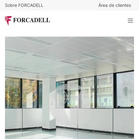
Sobre FORCADELL
Área de clientes
17,75
€
/m²/mes
18.957
€
/mes
Oficina alquiler Madrid. Avenida del Partenón - Campo de
las Naciones
1.068 m²