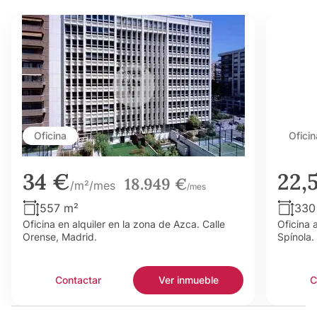
Oficina
Oficin
34 €
22,
18.949 €
/m²/mes
/mes
557 m²
330
Oficina en alquiler en la zona de Azca. Calle
Oficina 
Orense, Madrid.
Spínola.
Contactar
Ver inmueble
C