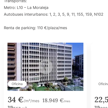
Transportes:
Metro: L10 – La Moraleja
Autobuses interurbanos: 1, 2, 3, 5, 9, 11, 155, 159, N102
Renta de parking: 110 €/plaza/mes
Oficina
Oficin
34 €
22,
18.949 €
/m²/mes
/mes