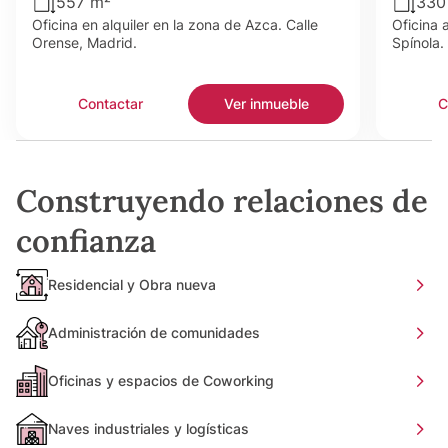
557 m²
330
Oficina en alquiler en la zona de Azca. Calle
Oficina 
Orense, Madrid.
Spínola.
Contactar
Ver inmueble
C
Construyendo relaciones de
confianza
Residencial y Obra nueva
Administración de comunidades
Oficinas y espacios de Coworking
Naves industriales y logísticas