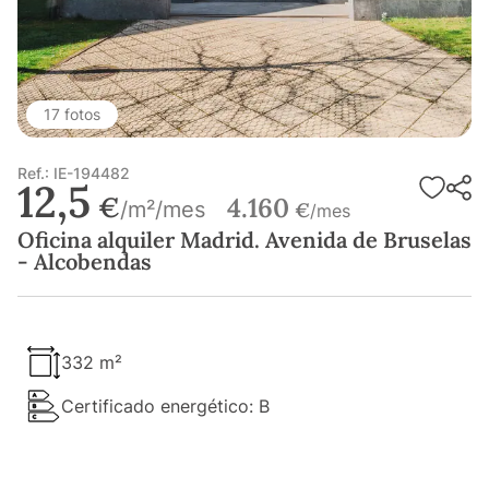
17 fotos
Ref.: IE-194482
12,5
€
4.160
/m²/mes
€
/mes
Oficina alquiler Madrid. Avenida de Bruselas
- Alcobendas
332 m²
Certificado energético: B