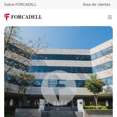
Sobre FORCADELL
Área de clientes
12,5
€
/m²/mes
4.160
€
/mes
Oficina alquiler Madrid. Avenida de Bruselas - Alcobendas
332 m²