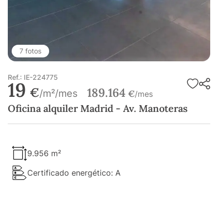
7 fotos
Ref.: IE-224775
19
€
189.164
/m²/mes
€
/mes
Oficina alquiler Madrid - Av. Manoteras
9.956 m²
Certificado energético: A