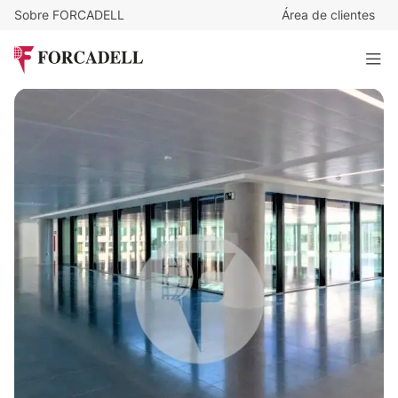
Sobre FORCADELL
Área de clientes
19
€
/m²/mes
189.164
€
/mes
Oficina alquiler Madrid - Av. Manoteras
9.956 m²