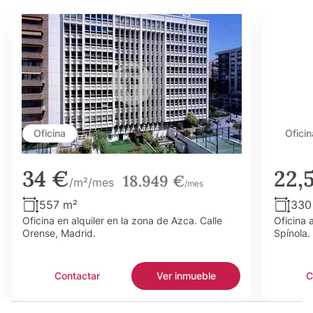
Oficina
Oficin
34 €
22,
18.949 €
/m²/mes
/mes
557 m²
330
Oficina en alquiler en la zona de Azca. Calle
Oficina 
Orense, Madrid.
Spínola.
Contactar
Ver inmueble
C