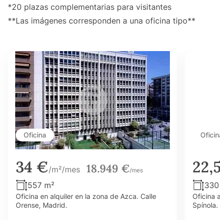
*20 plazas complementarias para visitantes
**Las imágenes corresponden a una oficina tipo**
Oficina
Oficin
34 €
22,
18.949 €
/m²/mes
/mes
557 m²
330
Oficina en alquiler en la zona de Azca. Calle
Oficina 
Orense, Madrid.
Spínola.