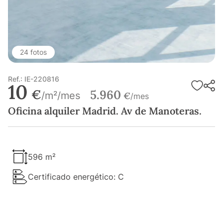
24 fotos
Ref.: IE-220816
10
€
5.960
/m²/mes
€
/mes
Oficina alquiler Madrid. Av de Manoteras.
596 m²
Certificado energético: C