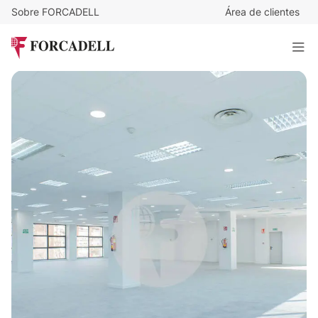
Sobre FORCADELL
Área de clientes
10
€
/m²/mes
5.960
€
/mes
Oficina alquiler Madrid. Av de Manoteras.
596 m²