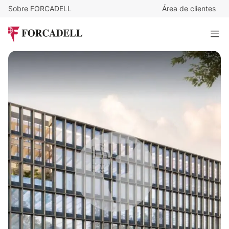
Sobre FORCADELL
Área de clientes
19
€
/m²/mes
15.751
€
/mes
Oficina alquiler Madrid - Av, de Manoteras.
829 m²