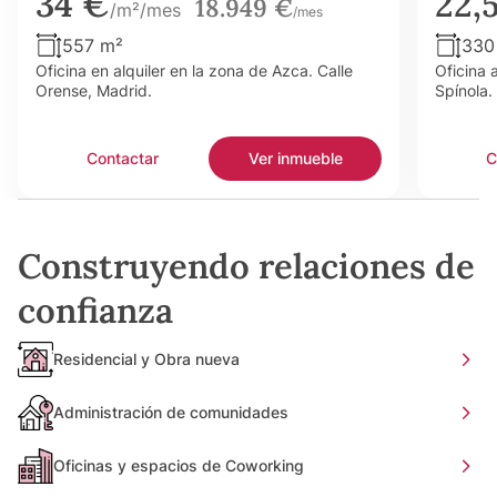
34 €
22,
18.949 €
/m²/mes
/mes
557 m²
330
Oficina en alquiler en la zona de Azca. Calle
Oficina 
Orense, Madrid.
Spínola.
Contactar
Ver inmueble
C
Construyendo relaciones de
confianza
Residencial y Obra nueva
Administración de comunidades
Oficinas y espacios de Coworking