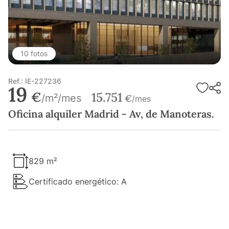
10 fotos
Ref.: IE-227236
19
€
15.751
/m²/mes
€
/mes
Oficina alquiler Madrid - Av, de Manoteras.
829 m²
Certificado energético: A