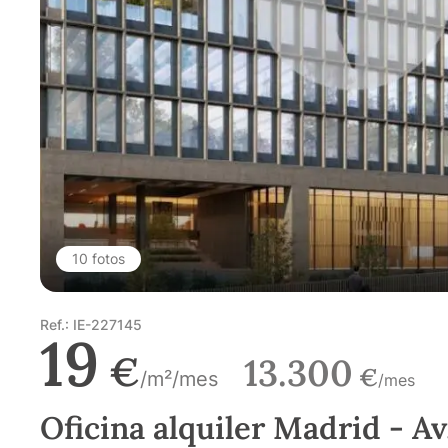
10 fotos
Ref.: IE-227145
19
€
13.300
€
/m²/mes
/mes
Oficina alquiler Madrid - A