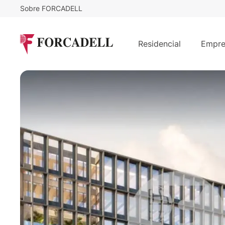
Sobre FORCADELL
19
€
13.300
/m²/mes
€
/mes
Oficina alquiler Madrid - Av, de Man
Residencial
Empre