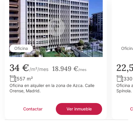
Oficina
Oficin
34 €
22,
18.949 €
/m²/mes
/mes
557 m²
330
Oficina en alquiler en la zona de Azca. Calle
Oficina 
Orense, Madrid.
Spínola.
Contactar
Ver inmueble
C