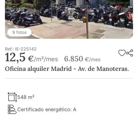
9 fotos
Ref.: IE-225142
12,5
€
6.850
/m²/mes
€
/mes
Oficina alquiler Madrid - Av. de Manoteras.
548 m²
Certificado energético: A