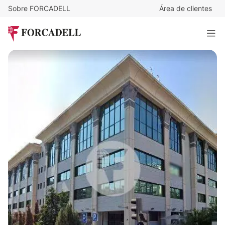
Sobre FORCADELL
Área de clientes
12,5
€
/m²/mes
6.850
€
/mes
Oficina alquiler Madrid - Av. de Manoteras.
548 m²