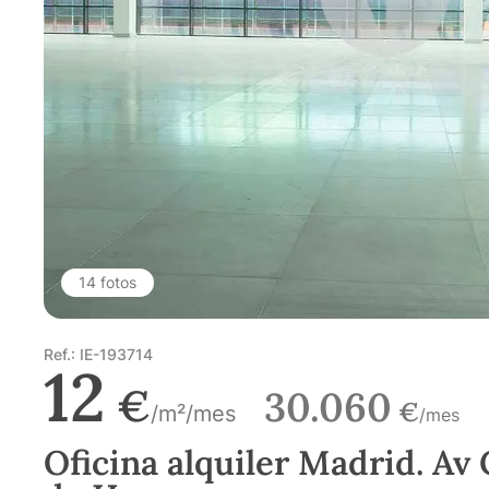
14 fotos
Ref.: IE-193714
12
€
30.060
€
/m²/mes
/mes
Oficina alquiler Madrid. Av 