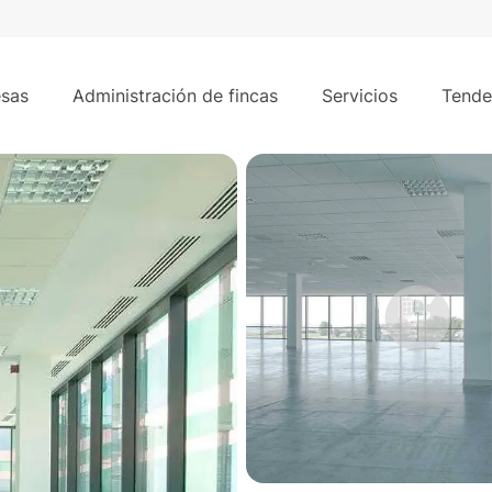
2.505
a. San Fernando de Henares
sas
Administración de fincas
Servicios
Tende