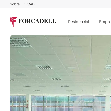
Sobre FORCADELL
12
€
30.060
/m²/mes
€
/mes
Oficina alquiler Madrid. Av Castill
Residencial
Empre