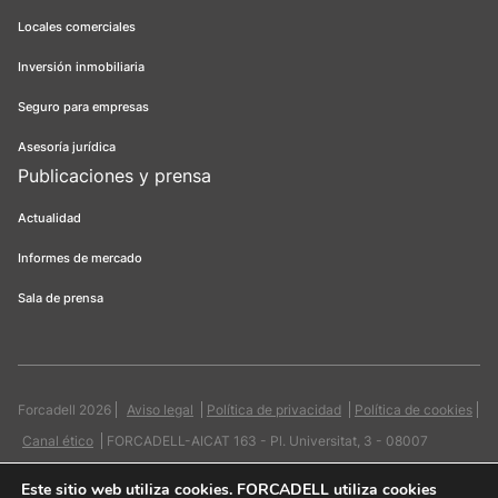
Locales comerciales
Inversión inmobiliaria
Seguro para empresas
Asesoría jurídica
Publicaciones y prensa
Actualidad
Informes de mercado
Sala de prensa
Forcadell 2026
Aviso legal
Política de privacidad
Política de cookies
Canal ético
FORCADELL-AICAT 163 - Pl. Universitat, 3 - 08007
Barcelona / 934 965 400
Web:
Evicron
Este sitio web utiliza cookies
. FORCADELL utiliza cookies