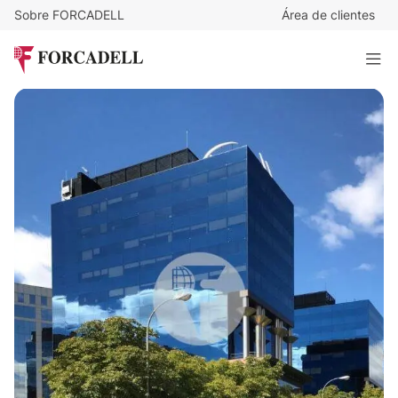
Sobre FORCADELL
Área de clientes
22
€
/m²/mes
7.920
€
/mes
Oficina alquiler Madrid. Av. Burgos.
360 m²