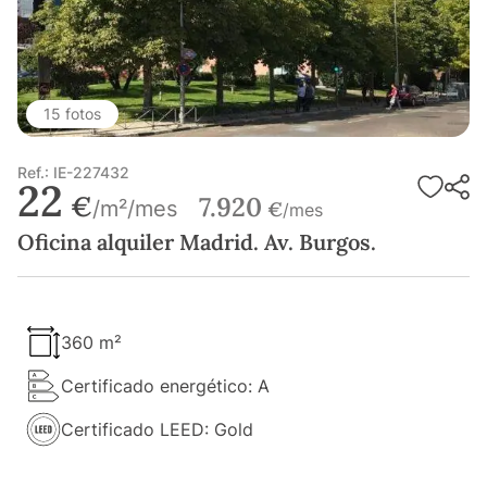
15 fotos
Ref.: IE-227432
22
€
7.920
/m²/mes
€
/mes
Oficina alquiler Madrid. Av. Burgos.
360 m²
Certificado energético: A
Certificado LEED: Gold