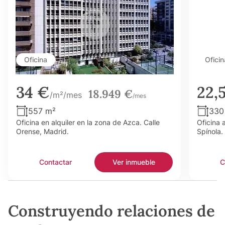
Oficina
Oficin
34 €
22,
18.949 €
/m²/mes
/mes
557 m²
330
Oficina en alquiler en la zona de Azca. Calle
Oficina 
Orense, Madrid.
Spínola.
Contactar
Ver inmueble
C
Construyendo relaciones de