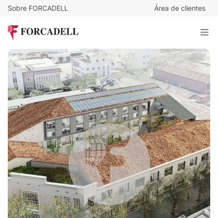
Sobre FORCADELL
Área de clientes
Desde
26
€
/m²/mes
NOCCO - 22@ - Barcelona
4.066 m²