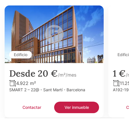
Edificio
Edific
Desde 20 €
1 €
/m²/mes
/
4.922 m²
11.2
SMART 2 – 22@ - Sant Martí - Barcelona
A192-198
Contactar
Ver inmueble
C