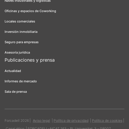
Naves industriales y logísticas
Oficinas y espacios de Coworking
Locales comerciales
Inversión inmobiliaria
Seguro para empresas
Asesoría jurídica
Publicaciones y prensa
Actualidad
Informes de mercado
Sala de prensa
Forcadell 2026
Aviso legal
Política de privacidad
Política de cookies
Canal ético
FORCADELL-AICAT 163 - Pl. Universitat, 3 - 08007