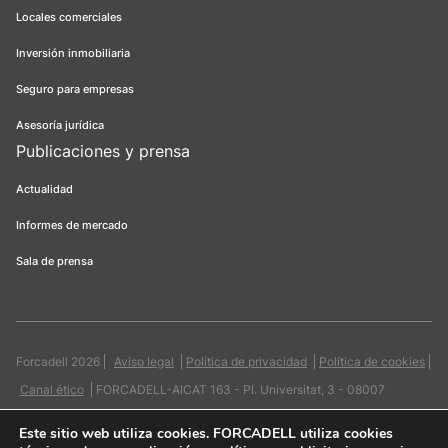
Locales comerciales
Inversión inmobiliaria
Seguro para empresas
Asesoría jurídica
Publicaciones y prensa
Actualidad
Informes de mercado
Sala de prensa
Forcadell 2026
Aviso legal
Política de privacidad
Política de cookies
Canal ético
FORCADELL-AICAT 163 - Pl. Universitat, 3 - 08007
Barcelona / 934 965 400
Web:
Evicron
Este sitio web utiliza cookies
. FORCADELL utiliza cookies