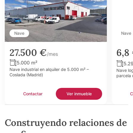
Nave
Nave
27.500 €
6,8
/mes
5.000 m²
5.2
Nave industrial en alquiler de 5.000 m² –
Nave log
Coslada (Madrid)
parcela 
Contactar
Ver inmueble
C
Construyendo relaciones de