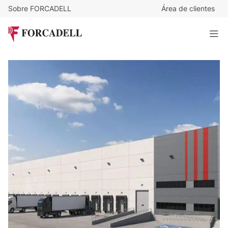
Sobre FORCADELL
Área de clientes
5,5
€
/m²/mes
44.583
€
/mes
Nave logística llave en mano de 8.106 m² - Alcala de
Henares, Madrid
8.106 m²