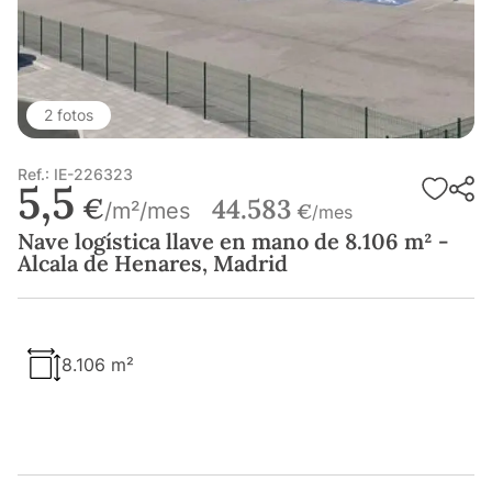
2 fotos
Ref.: IE-226323
5,5
€
44.583
/m²/mes
€
/mes
Nave logística llave en mano de 8.106 m² -
Alcala de Henares, Madrid
8.106 m²