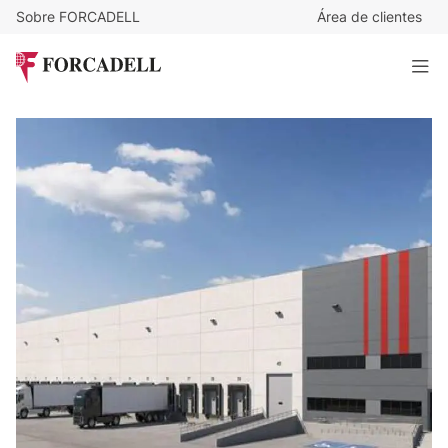
Sobre FORCADELL
Área de clientes
5,5
€
/m²/mes
89.424
€
/mes
Nave logística llave en mano de 16.259 m² - Alcala de
Henares, Madrid
15.821 m²