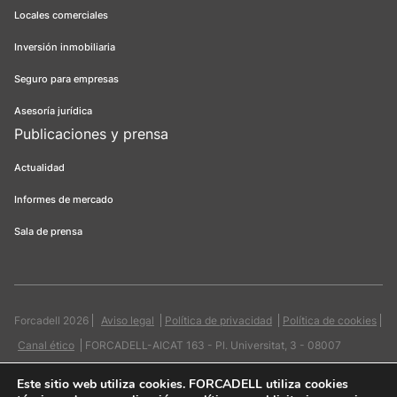
Locales comerciales
Inversión inmobiliaria
Seguro para empresas
Asesoría jurídica
Publicaciones y prensa
Actualidad
Informes de mercado
Sala de prensa
Forcadell 2026
Aviso legal
Política de privacidad
Política de cookies
Canal ético
FORCADELL-AICAT 163 - Pl. Universitat, 3 - 08007
Barcelona / 934 965 400
Web:
Evicron
Este sitio web utiliza cookies
. FORCADELL utiliza cookies