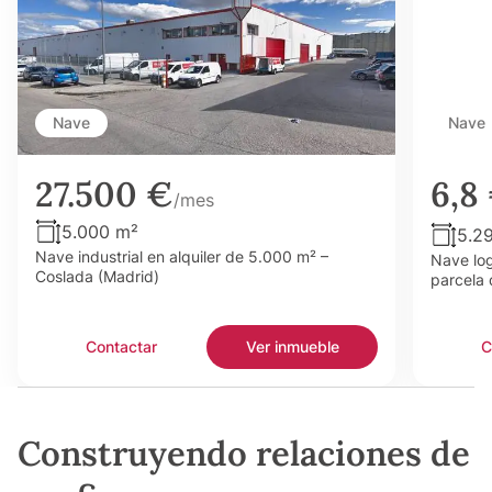
Nave
Nave
27.500 €
6,8
/mes
5.000 m²
5.2
Nave industrial en alquiler de 5.000 m² –
Nave log
Coslada (Madrid)
parcela 
Contactar
Ver inmueble
C
Construyendo relaciones de