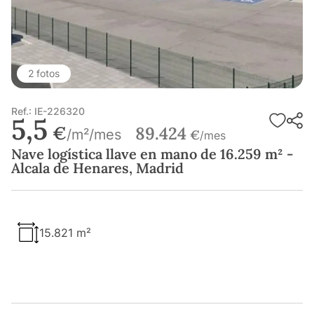
2 fotos
Ref.: IE-226320
5,5
€
89.424
/m²/mes
€
/mes
Nave logística llave en mano de 16.259 m² -
Alcala de Henares, Madrid
15.821 m²