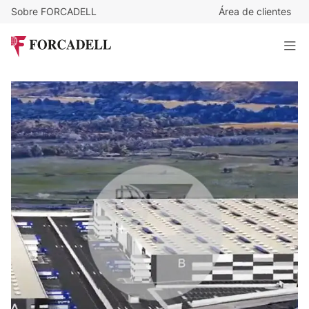
Sobre FORCADELL
Área de clientes
6
€
/m²/mes
597.930
€
/mes
Nave logística en alquiler de 99.655 m² - San Fernando de
Henares, Madrid.
99.655 m²