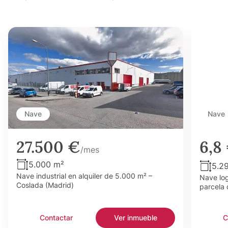
Nave
Nave
27.500 €
6,8
/mes
5.000 m²
5.2
Nave industrial en alquiler de 5.000 m² –
Nave log
Coslada (Madrid)
parcela 
Contactar
Ver inmueble
C