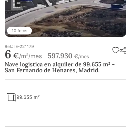
10 fotos
Ref.: IE-221179
6
€
597.930
/m²/mes
€
/mes
Nave logística en alquiler de 99.655 m² -
San Fernando de Henares, Madrid.
99.655 m²