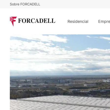
Sobre FORCADELL
3,75
€
344.220
/m²/mes
€
Nave logística en alquiler de 91.792 
Residencial
Empre