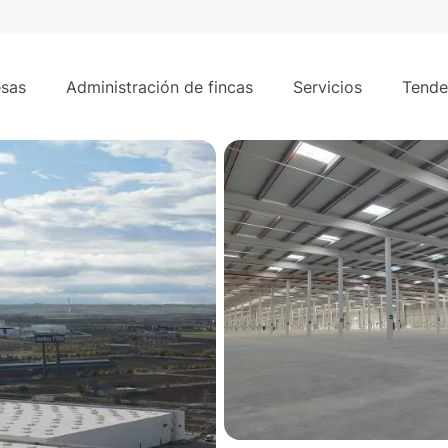
/mes
91.792 m
m² - Illescas, Toledo.
sas
Administración de fincas
Servicios
Tende