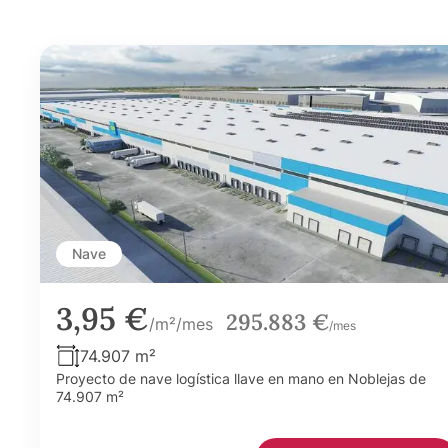
Nave
3,95 €
295.883 €
/m²/mes
/mes
74.907 m²
Proyecto de nave logística llave en mano en Noblejas de
74.907 m²