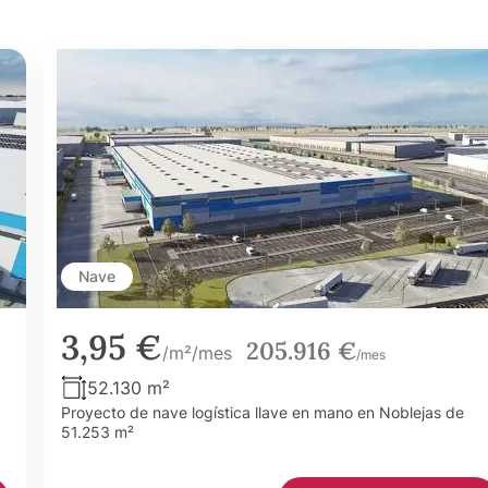
Nave
3,95 €
205.916 €
/m²/mes
/mes
52.130 m²
Proyecto de nave logística llave en mano en Noblejas de
51.253 m²