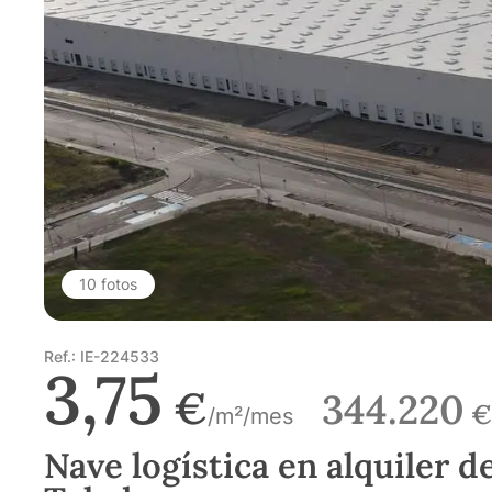
10 fotos
Ref.: IE-224533
3,75
€
344.220
€
/m²/mes
Nave logística en alquiler de