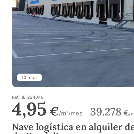
10 fotos
Ref.: IE-224046
4,95
€
39.278
€
/m²/mes
/
Nave logística en alquiler d