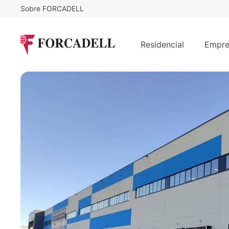
Sobre FORCADELL
4,95
€
39.278
/m²/mes
€
/m
Nave logística en alquiler de 7.935
Residencial
Empre