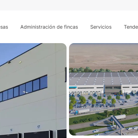
es
7.9
 m² - San Agustin de Guadalix
sas
Administración de fincas
Servicios
Tende