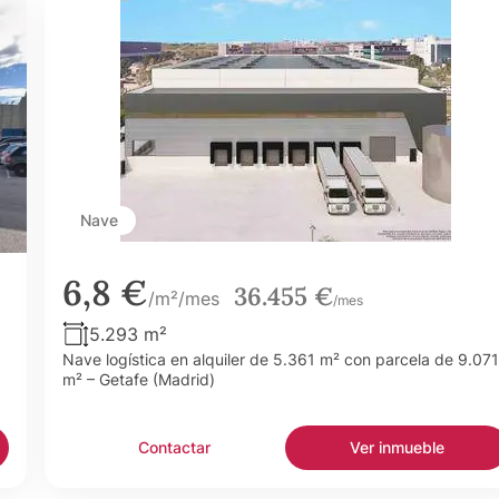
Nave
6,8 €
36.455 €
/m²/mes
/mes
5.293 m²
Nave logística en alquiler de 5.361 m² con parcela de 9.071
m² – Getafe (Madrid)
Contactar
Ver inmueble