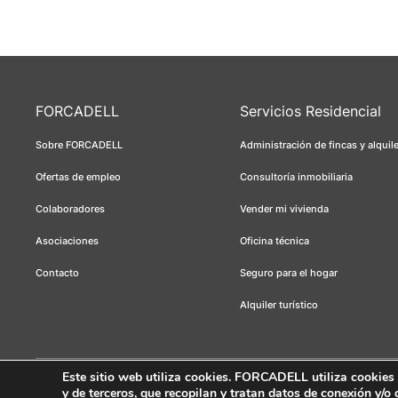
FORCADELL
Servicios Residencial
Sobre FORCADELL
Administración de fincas y alquil
Ofertas de empleo
Consultoría inmobiliaria
Colaboradores
Vender mi vivienda
Asociaciones
Oficina técnica
Contacto
Seguro para el hogar
Alquiler turístico
Este sitio web utiliza cookies
. FORCADELL utiliza cookies té
y de terceros, que recopilan y tratan datos de conexión y/o
Forcadell 2026
Aviso legal
Política de privacidad
Política de cookie