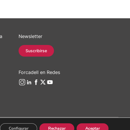
sa
Newsletter
Suscribirse
Forcadell en Redes
Configurar
Rechazar
Aceptar
/ 934 965 400
Web:
Evicron