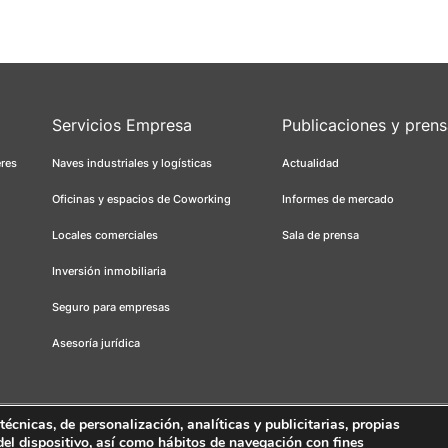
Servicios Empresa
Publicaciones y pren
eres
Naves industriales y logísticas
Actualidad
Oficinas y espacios de Coworking
Informes de mercado
Locales comerciales
Sala de prensa
Inversión inmobiliaria
Seguro para empresas
Asesoría jurídica
cnicas, de personalización, analíticas y publicitarias, propias
 del dispositivo, así como hábitos de navegación con fines
s
Canal ético
FORCADELL-AICAT 163 - Pl. Universitat, 3 - 08007 Barcelona 