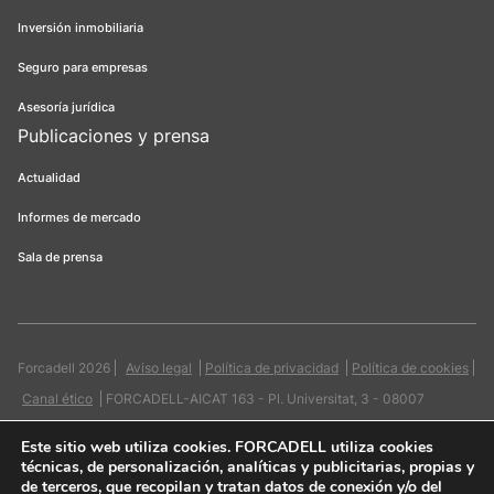
Inversión inmobiliaria
Seguro para empresas
Asesoría jurídica
Publicaciones y prensa
Actualidad
Informes de mercado
Sala de prensa
Forcadell 2026
Aviso legal
Política de privacidad
Política de cookies
Canal ético
FORCADELL-AICAT 163 - Pl. Universitat, 3 - 08007
Barcelona / 934 965 400
Web:
Evicron
Este sitio web utiliza cookies
. FORCADELL utiliza cookies
técnicas, de personalización, analíticas y publicitarias, propias y
de terceros, que recopilan y tratan datos de conexión y/o del