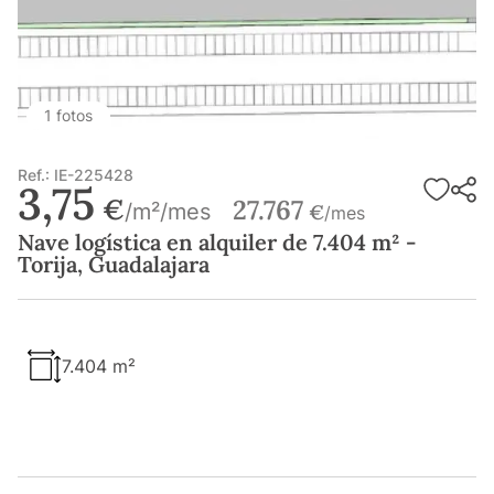
1 fotos
Ref.: IE-225428
3,75
€
27.767
/m²/mes
€
/mes
Nave logística en alquiler de 7.404 m² -
Torija, Guadalajara
7.404 m²