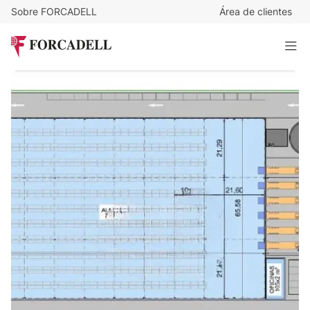
Sobre FORCADELL
Área de clientes
3,75
€
/m²/mes
27.767
€
/mes
Nave logística en alquiler de 7.404 m² - Torija, Guadalajara
7.404 m²