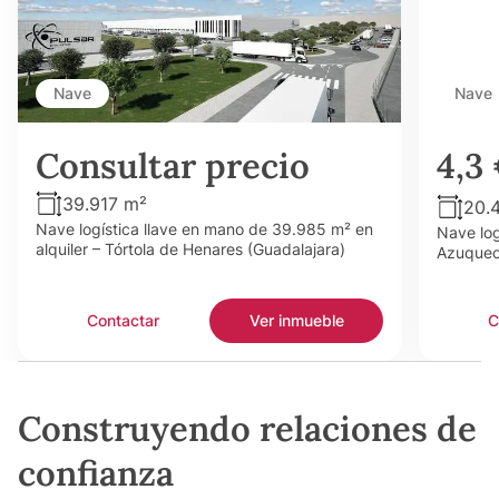
Nave
Nave
Consultar precio
4,3
39.917 m²
20.
Nave logística llave en mano de 39.985 m² en
Nave log
alquiler – Tórtola de Henares (Guadalajara)
Azuquec
Contactar
Ver inmueble
C
Construyendo relaciones de
confianza