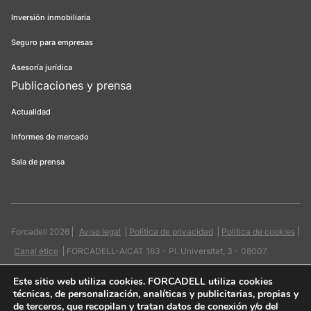
Inversión inmobiliaria
Seguro para empresas
Asesoría jurídica
Publicaciones y prensa
Actualidad
Informes de mercado
Sala de prensa
Forcadell 2026
Aviso legal
Política de privacidad
Política de cookies
Canal ético
FORCADELL-AICAT 163 - Pl. Universitat, 3 - 08007
Barcelona / 934 965 400
Web:
Evicron
Este sitio web utiliza cookies
. FORCADELL utiliza cookies
técnicas, de personalización, analíticas y publicitarias, propias y
de terceros, que recopilan y tratan datos de conexión y/o del