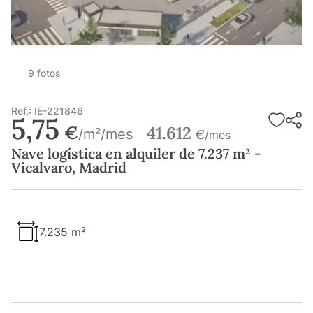
9 fotos
Ref.: IE-221846
5,75
€
41.612
/m²/mes
€
/mes
Nave logística en alquiler de 7.237 m² -
Vicalvaro, Madrid
7.235 m²