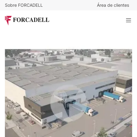
Sobre FORCADELL
Área de clientes
5,75
€
/m²/mes
41.612
€
/mes
Nave logística en alquiler de 7.237 m² -Vicalvaro, Madrid
7.235 m²