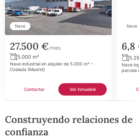
Nave
Nave
27.500 €
6,8
/mes
5.000 m²
5.2
Nave industrial en alquiler de 5.000 m² –
Nave log
Coslada (Madrid)
parcela 
Contactar
Ver inmueble
C
Construyendo relaciones de
confianza