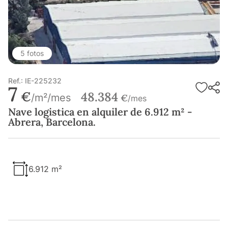
5 fotos
Ref.: IE-225232
7
€
48.384
/m²/mes
€
/mes
Nave logistica en alquiler de 6.912 m² -
Abrera, Barcelona.
6.912 m²