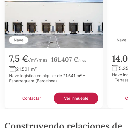
Nave
Nave
7,5 €
14.
161.407 €
/m²/mes
/mes
5.3
21.521 m²
Nave ind
Nave logística en alquiler de 21.641 m² –
- Terras
Esparreguera (Barcelona)
Contactar
Ver inmueble
C
Construyendo relaciones de