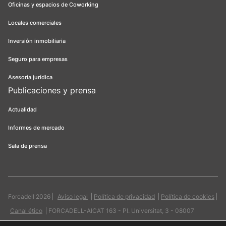
Oficinas y espacios de Coworking
Locales comerciales
Inversión inmobiliaria
Seguro para empresas
Asesoría jurídica
Publicaciones y prensa
Actualidad
Informes de mercado
Sala de prensa
Forcadell 2026
Aviso legal
Política de privacidad
Política de cookies
Canal ético
FORCADELL-AICAT 163 - Pl. Universitat, 3 - 08007
Barcelona / 934 965 400
Web:
Evicron