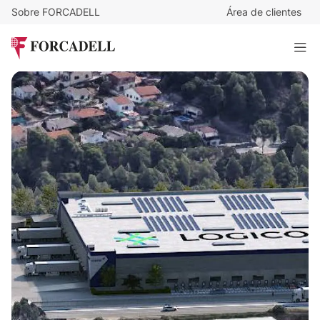
Sobre FORCADELL
Área de clientes
7
€
/m²/mes
48.384
€
/mes
Nave logistica en alquiler de 6.912 m² - Abrera, Barcelona.
6.912 m²