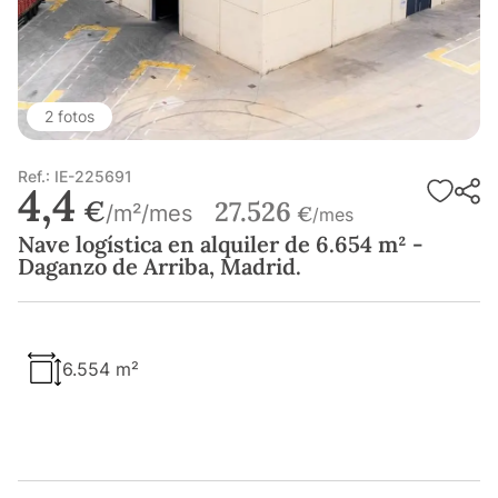
2 fotos
Ref.: IE-225691
4,4
€
27.526
/m²/mes
€
/mes
Nave logística en alquiler de 6.654 m² -
Daganzo de Arriba, Madrid.
6.554 m²