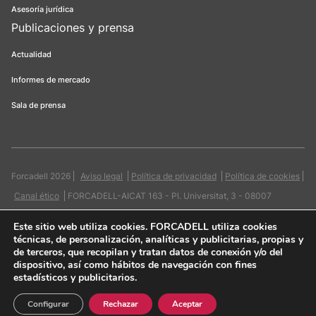
Asesoría jurídica
Publicaciones y prensa
Actualidad
Informes de mercado
Sala de prensa
Forcadell 2026
Aviso legal
Política de privacidad
Política de cookies
Canal ético
FORCADELL-AICAT 163 - Pl. Universitat, 3 - 08007
Barcelona / 934 965 400
Web:
Evicron
Este sitio web utiliza cookies
. FORCADELL utiliza cookies
técnicas, de personalización, analíticas y publicitarias, propias y
de terceros, que recopilan y tratan datos de conexión y/o del
dispositivo, así como hábitos de navegación con fines
estadísticos y publicitarios.
Quiero contactar
Configurar
Rechazar
Aceptar