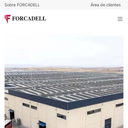
Sobre FORCADELL
Área de clientes
4,4
€
/m²/mes
27.526
€
/mes
Nave logística en alquiler de 6.654 m² - Daganzo de Arriba,
Madrid.
6.554 m²