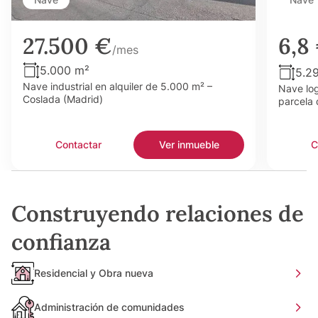
27.500 €
6,8
/mes
5.000 m²
5.2
Nave industrial en alquiler de 5.000 m² –
Nave log
Coslada (Madrid)
parcela 
Contactar
Ver inmueble
C
Construyendo relaciones de
confianza
Residencial y Obra nueva
Administración de comunidades