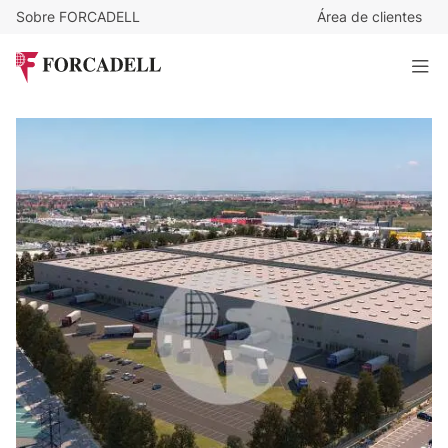
Sobre FORCADELL
Área de clientes
5,25
€
/m²/mes
28.607
€
/mes
Nave logística en alquiler de 5.449 m² - Alcala de Henares,
Madrid
5.449 m²