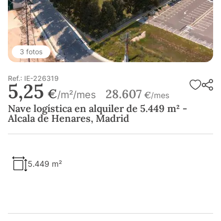
3 fotos
Ref.: IE-226319
5,25
€
28.607
/m²/mes
€
/mes
Nave logística en alquiler de 5.449 m² -
Alcala de Henares, Madrid
5.449 m²