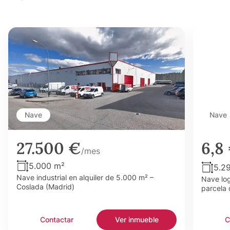
Nave
Nave
27.500 €
6,8
/mes
5.000 m²
5.2
Nave industrial en alquiler de 5.000 m² –
Nave log
Coslada (Madrid)
parcela 
Contactar
Ver inmueble
C