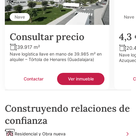
Nave
Nave
Consultar precio
4,3
39.917 m²
20.
Nave logística llave en mano de 39.985 m² en
Nave log
alquiler – Tórtola de Henares (Guadalajara)
Azuquec
Contactar
Ver inmueble
C
Construyendo relaciones de
confianza
Residencial y Obra nueva