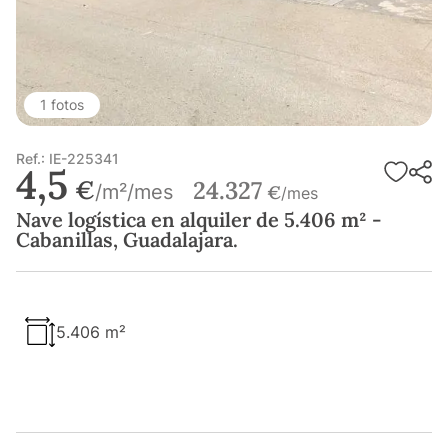
1 fotos
Ref.: IE-225341
4,5
€
24.327
/m²/mes
€
/mes
Nave logística en alquiler de 5.406 m² -
Cabanillas, Guadalajara.
5.406 m²