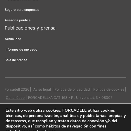
Seguro para empresas
Asesoría jurídica
Publicaciones y prensa
Actualidad
Informes de mercado
Sala de prensa
Forcadell 2026
Aviso legal
Política de privacidad
Política de cookies
Canal ético
FORCADELL-AICAT 163 - Pl. Universitat, 3 - 08007
Barcelona / 934 965 400
Web:
Evicron
Este sitio web utiliza cookies
. FORCADELL utiliza cookies
técnicas, de personalización, analíticas y publicitarias, propias y
de terceros, que recopilan y tratan datos de conexión y/o del
dispositivo, así como hábitos de navegación con fines