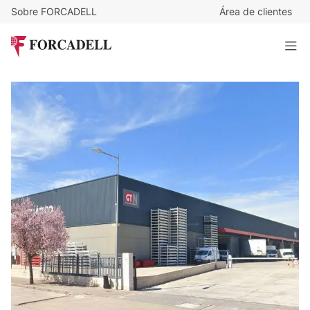
Sobre FORCADELL
Área de clientes
4,5
€
/m²/mes
24.327
€
/mes
Nave logística en alquiler de 5.406 m² - Cabanillas,
Guadalajara.
5.406 m²