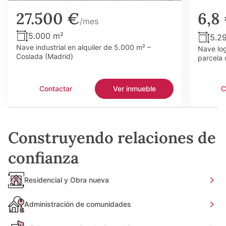
27.500 €
6,8
/mes
5.000 m²
5.2
Nave industrial en alquiler de 5.000 m² –
Nave log
Coslada (Madrid)
parcela 
Contactar
Ver inmueble
C
Construyendo relaciones de
confianza
Residencial y Obra nueva
Administración de comunidades