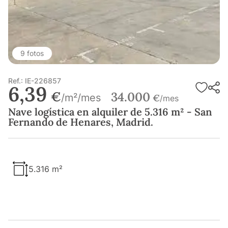
9 fotos
Ref.: IE-226857
6,39
€
34.000
/m²/mes
€
/mes
Nave logística en alquiler de 5.316 m² - San
Fernando de Henares, Madrid.
5.316 m²