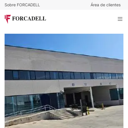
Sobre FORCADELL
Área de clientes
6,39
€
/m²/mes
34.000
€
/mes
Nave logística en alquiler de 5.316 m² - San Fernando de
Henares, Madrid.
5.316 m²