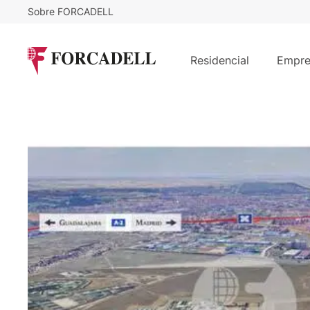
Sobre FORCADELL
4,14
€
179.760
/m²/mes
€
/
Nave logística en alquiler de 43.4
Residencial
Empre