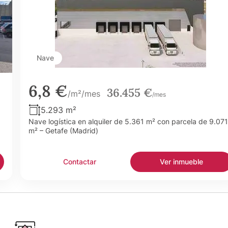
Nave
6,8 €
36.455 €
/m²/mes
/mes
5.293 m²
Nave logística en alquiler de 5.361 m² con parcela de 9.071
m² – Getafe (Madrid)
Contactar
Ver inmueble