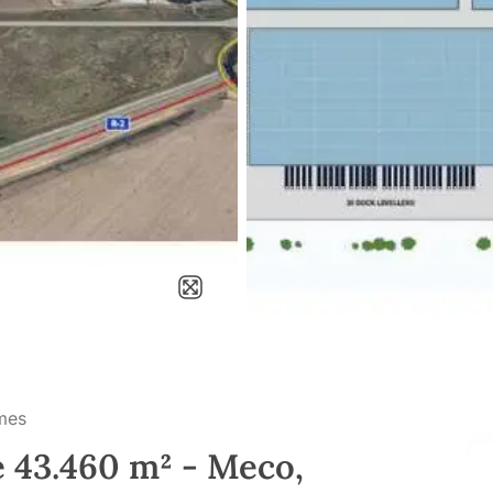
mes
e 43.460 m² - Meco,