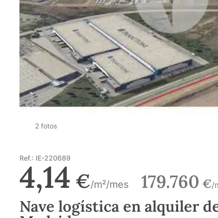
2 fotos
Ref.: IE-220689
4,14
€
179.760
€
/m²/mes
/
Nave logística en alquiler d