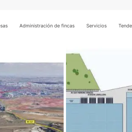
mes
43.460 m
60 m² - Meco, Madrid
sas
Administración de fincas
Servicios
Tende