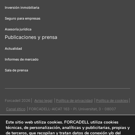
Inversión inmobiliaria
Seguro para empresas
Asesoría jurídica
Publicaciones y prensa
Actualidad
Informes de mercado
Sala de prensa
Forcadell 2026
Aviso legal
Política de privacidad
Política de cookies
Canal ético
FORCADELL-AICAT 163 - Pl. Universitat, 3 - 08007
Barcelona / 934 965 400
Web:
Evicron
Este sitio web utiliza cookies
. FORCADELL utiliza cookies
técnicas, de personalización, analíticas y publicitarias, propias y
de terceros, que recopilan y tratan datos de conexión y/o del