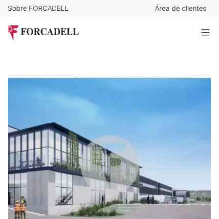
Sobre FORCADELL
Área de clientes
5,75
€
/m²/mes
240.062
€
/mes
Nave logística en alquiler de 41.750 m² - Torrejon de
Ardoz, Madrid
41.750 m²