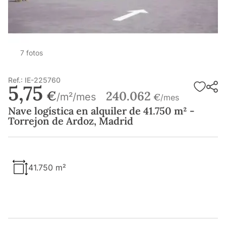
7 fotos
Ref.: IE-225760
5,75
€
240.062
/m²/mes
€
/mes
Nave logística en alquiler de 41.750 m² -
Torrejon de Ardoz, Madrid
41.750 m²