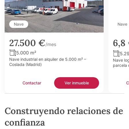
Nave
Nave
27.500 €
6,8
/mes
5.000 m²
5.2
Nave industrial en alquiler de 5.000 m² –
Nave log
Coslada (Madrid)
parcela 
Contactar
Ver inmueble
C
Construyendo relaciones de
confianza