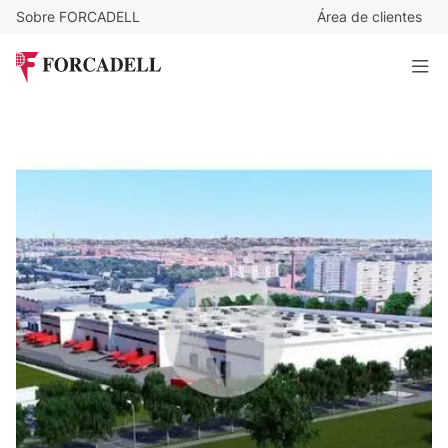
Sobre FORCADELL
Área de clientes
5,85
€
/m²/mes
29.004
€
/mes
Nave logistica en alquiler de 4.958 m² - Villaverde, Madrid
4.957 m²