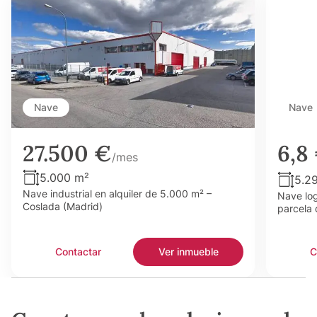
Nave
Nave
27.500 €
6,8
/mes
5.000 m²
5.2
Nave industrial en alquiler de 5.000 m² –
Nave log
Coslada (Madrid)
parcela 
Contactar
Ver inmueble
C