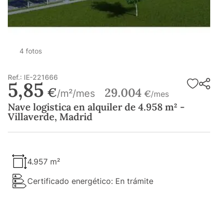
4 fotos
Ref.: IE-221666
5,85
€
29.004
/m²/mes
€
/mes
Nave logistica en alquiler de 4.958 m² -
Villaverde, Madrid
4.957 m²
Certificado energético: En trámite