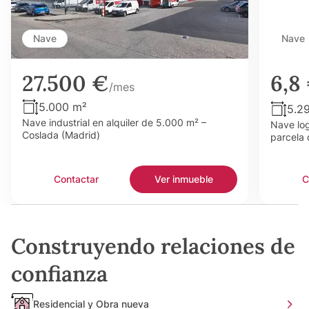
Nave
Nave
27.500 €
6,8
/mes
5.000 m²
5.2
Nave industrial en alquiler de 5.000 m² –
Nave log
Coslada (Madrid)
parcela 
Contactar
Ver inmueble
C
Construyendo relaciones de
confianza
Residencial y Obra nueva