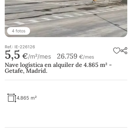
4 fotos
Ref.: IE-226126
5,5
€
26.759
/m²/mes
€
/mes
Nave logística en alquiler de 4.865 m² -
Getafe, Madrid.
4.865 m²