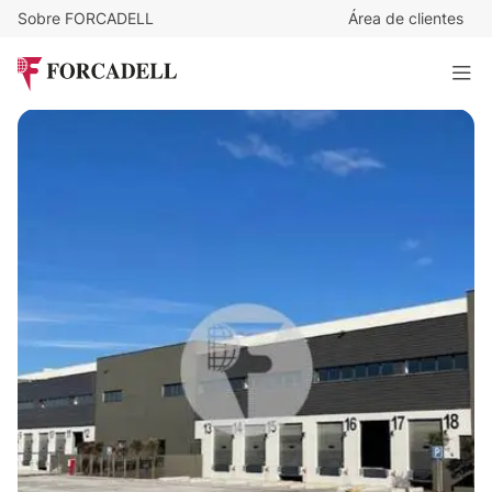
Sobre FORCADELL
Área de clientes
5,5
€
/m²/mes
26.759
€
/mes
Nave logística en alquiler de 4.865 m² - Getafe, Madrid.
4.865 m²