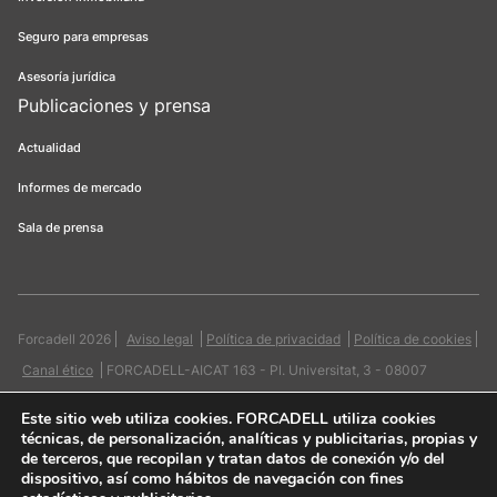
Seguro para empresas
Asesoría jurídica
Publicaciones y prensa
Actualidad
Informes de mercado
Sala de prensa
Forcadell 2026
Aviso legal
Política de privacidad
Política de cookies
Canal ético
FORCADELL-AICAT 163 - Pl. Universitat, 3 - 08007
Barcelona / 934 965 400
Web:
Evicron
Este sitio web utiliza cookies
. FORCADELL utiliza cookies
técnicas, de personalización, analíticas y publicitarias, propias y
de terceros, que recopilan y tratan datos de conexión y/o del
dispositivo, así como hábitos de navegación con fines