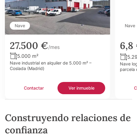
Nave
Nave
27.500 €
6,8
/mes
5.000 m²
5.2
Nave industrial en alquiler de 5.000 m² –
Nave log
Coslada (Madrid)
parcela 
Contactar
Ver inmueble
C
Construyendo relaciones de
confianza