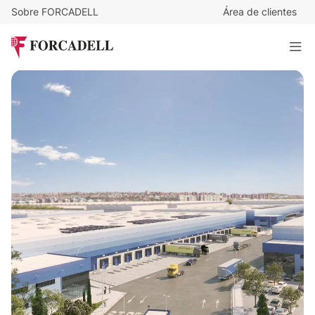
Sobre FORCADELL
Área de clientes
6,75
€
/m²/mes
32.283
€
/mes
Nave logística en alquiler de 4.782 m² - Villaverde, Madrid
4.782 m²