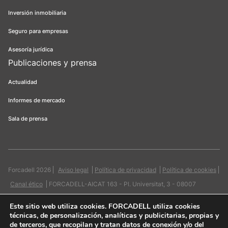
Inversión inmobiliaria
Seguro para empresas
Asesoría jurídica
Publicaciones y prensa
Actualidad
Informes de mercado
Sala de prensa
Forcadell 2026
Aviso legal
Política de privacidad
Política de cookies
Canal ético
FORCADELL-AICAT 163 - Pl. Universitat, 3 - 08007
Barcelona / 934 965 400
Web:
Evicron
Este sitio web utiliza cookies
. FORCADELL utiliza cookies
técnicas, de personalización, analíticas y publicitarias, propias y
de terceros, que recopilan y tratan datos de conexión y/o del