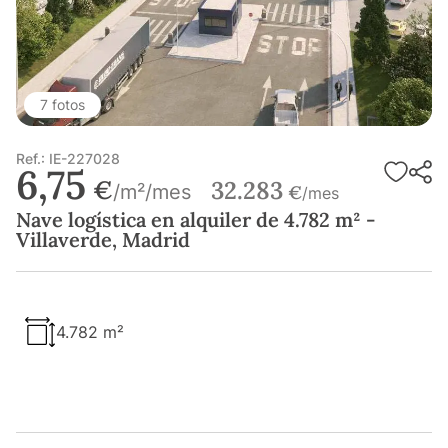
7 fotos
Ref.: IE-227028
6,75
€
32.283
/m²/mes
€
/mes
Nave logística en alquiler de 4.782 m² -
Villaverde, Madrid
4.782 m²