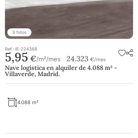
9 fotos
Ref.: IE-224368
5,95
€
24.323
/m²/mes
€
/mes
Nave logística en alquiler de 4.088 m² -
Villaverde, Madrid.
4.088 m²