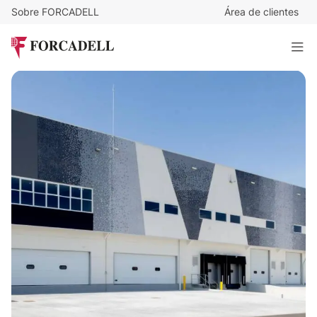
Sobre FORCADELL
Área de clientes
5,95
€
/m²/mes
24.323
€
/mes
Nave logística en alquiler de 4.088 m² - Villaverde, Madrid.
4.088 m²