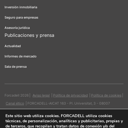
Inversión inmobiliaria
Seguro para empresas
Asesoría jurídica
Publicaciones y prensa
Actualidad
Informes de mercado
Sala de prensa
Forcadell 2026
Aviso legal
Política de privacidad
Política de cookies
Canal ético
FORCADELL-AICAT 163 - Pl. Universitat, 3 - 08007
Barcelona / 934 965 400
Web:
Evicron
Este sitio web utiliza cookies
. FORCADELL utiliza cookies
técnicas, de personalización, analíticas y publicitarias, propias y
de terceros, que recopilan y tratan datos de conexión y/o del