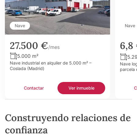
Nave
Nave
27.500 €
6,8
/mes
5.000 m²
5.2
Nave industrial en alquiler de 5.000 m² –
Nave log
Coslada (Madrid)
parcela 
Contactar
Ver inmueble
C
Construyendo relaciones de
confianza